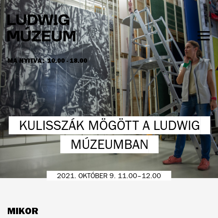
Ugrás
a
tartalomra
Men
láth
MA NYITVA:
10.00 - 18.00
NYITVATARTÁS ÉS JEGYÁRAK
KULISSZÁK MÖGÖTT A LUDWIG
MÚZEUMBAN
2021. OKTÓBER 9. 11.00–12.00
MIKOR