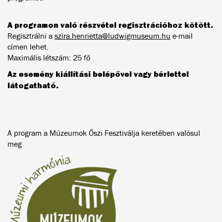
A programon való részvétel regisztrációhoz kötött.
Regisztrálni a
szira.henrietta@ludwigmuseum.hu
e-mail
címen lehet.
Maximális létszám: 25 fő
Az esemény kiállítási belépővel vagy bérlettel
látogatható.
A program a Múzeumok Őszi Fesztiválja keretében valósul
meg