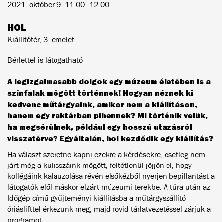
2021. október 9. 11.00–12.00
HOL
Kiállítótér, 3. emelet
Bérlettel is látogatható
A legizgalmasabb dolgok egy múzeum életében is a
színfalak mögött történnek! Hogyan néznek ki
kedvenc műtárgyaink, amikor nem a kiállításon,
hanem egy raktárban pihennek? Mi történik velük,
ha megsérülnek, például egy hosszú utazásról
visszatérve? Egyáltalán, hol kezdődik egy kiállítás?
Ha választ szeretne kapni ezekre a kérdésekre, esetleg nem
járt még a kulisszáink mögött, feltétlenül jöjjön el, hogy
kollégáink kalauzolása révén elsőkézből nyerjen bepillantást a
látogatók elől máskor elzárt múzeumi terekbe. A túra után az
Időgép című gyűjteményi kiállításba a műtárgyszállító
óriáslifttel érkezünk meg, majd rövid tárlatvezetéssel zárjuk a
programot.