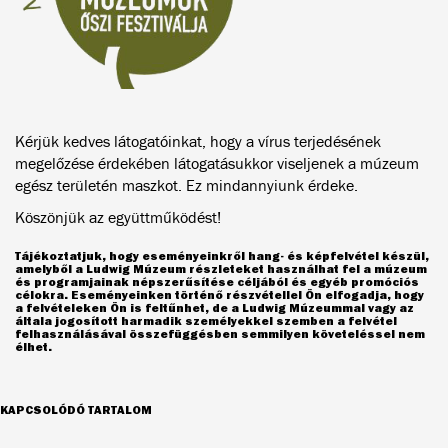
Kérjük kedves látogatóinkat, hogy a vírus terjedésének
megelőzése érdekében látogatásukkor viseljenek a múzeum
egész területén maszkot. Ez mindannyiunk érdeke.
Köszönjük az együttműködést!
Tájékoztatjuk, hogy eseményeinkről hang- és képfelvétel készül,
amelyből a Ludwig Múzeum részleteket használhat fel a múzeum
és programjainak népszerűsítése céljából és egyéb promóciós
célokra. Eseményeinken történő részvétellel Ön elfogadja, hogy
a felvételeken Ön is feltűnhet, de a Ludwig Múzeummal vagy az
általa jogosított harmadik személyekkel szemben a felvétel
felhasználásával összefüggésben semmilyen követeléssel nem
élhet.
KAPCSOLÓDÓ TARTALOM