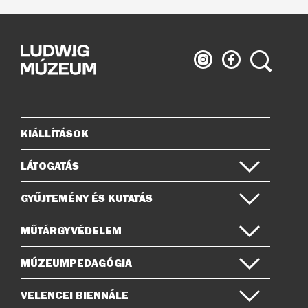
Ludwig
Ludwig
Keresés
Múzeum
Múzeum
az
a
Instagramon
Facebook-
on
KIÁLLÍTÁSOK
Oldaltérkép
LÁTOGATÁS
GYŰJTEMÉNY ÉS KUTATÁS
MŰTÁRGYVÉDELEM
MÚZEUMPEDAGÓGIA
VELENCEI BIENNÁLE