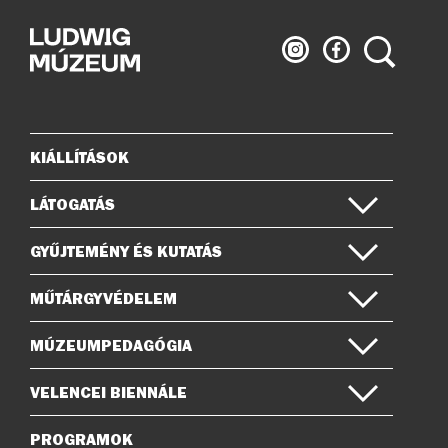
Ludwig
Ludwig
Keresés
Múzeum
Múzeum
az
a
Instagramon
Facebook-
on
KIÁLLÍTÁSOK
Oldaltérkép
LÁTOGATÁS
GYŰJTEMÉNY ÉS KUTATÁS
MŰTÁRGYVÉDELEM
MÚZEUMPEDAGÓGIA
VELENCEI BIENNÁLE
PROGRAMOK