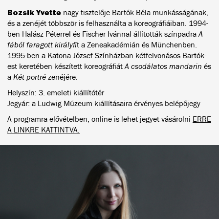
Bozsik Yvette
nagy tisztelője Bartók Béla munkásságának,
és a zenéjét többször is felhasználta a koreográfiáiban. 1994-
ben Halász Péterrel és Fischer Ivánnal állították színpadra
A
fából faragott királyfi
t a Zeneakadémián és Münchenben.
1995-ben a Katona József Színházban kétfelvonásos Bartók-
est keretében készített koreográfiát
A csodálatos mandarin
és
a
Két portré
zenéjére.
Helyszín: 3. emeleti kiállítótér
Jegyár: a Ludwig Múzeum kiállításaira érvényes belépőjegy
A programra elővételben, online is lehet jegyet vásárolni
ERRE
A LINKRE KATTINTVA.