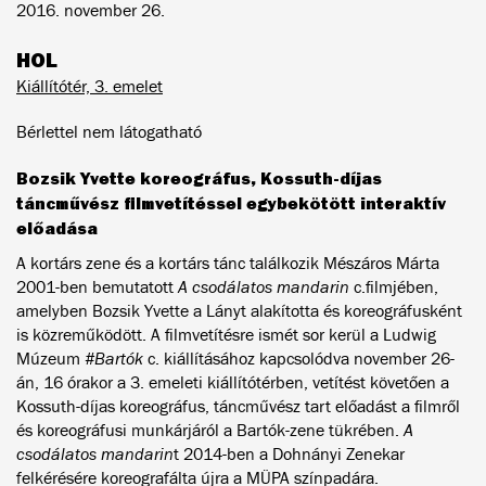
2016. november 26.
HOL
Kiállítótér, 3. emelet
Bérlettel nem látogatható
Bozsik Yvette koreográfus, Kossuth-díjas
táncművész filmvetítéssel egybekötött interaktív
előadása
A kortárs zene és a kortárs tánc találkozik Mészáros Márta
2001-ben bemutatott
A csodálatos mandarin
c.filmjében,
amelyben Bozsik Yvette a Lányt alakította és koreográfusként
is közreműködött. A filmvetítésre ismét sor kerül a Ludwig
Múzeum
#Bartók
c. kiállításához kapcsolódva november 26-
án, 16 órakor a 3. emeleti kiállítótérben, vetítést követően a
Kossuth-díjas koreográfus, táncművész tart előadást a filmről
és koreográfusi munkárjáról a Bartók-zene tükrében.
A
csodálatos mandarin
t 2014-ben a Dohnányi Zenekar
felkérésére koreografálta újra a MÜPA színpadára.