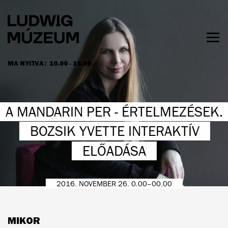
Ugrás
a
tartalomra
Men
láth
MA NYITVA:
10.00 - 18.00
NYITVATARTÁS ÉS JEGYÁRAK
A MANDARIN PER - ÉRTELMEZÉSEK.
BOZSIK YVETTE INTERAKTÍV
ELŐADÁSA
2016. NOVEMBER 26. 0.00–00.00
MIKOR