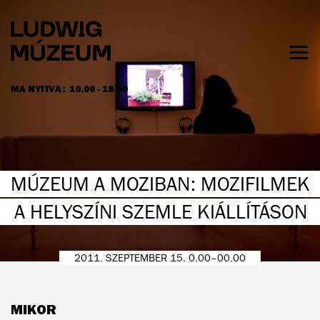
Ugrás
a
tartalomra
Men
láth
MA NYITVA:
10.00 - 18.00
NYITVATARTÁS ÉS JEGYÁRAK
MÚZEUM A MOZIBAN: MOZIFILMEK
A HELYSZÍNI SZEMLE KIÁLLÍTÁSON
2011. SZEPTEMBER 15. 0.00–00.00
MIKOR