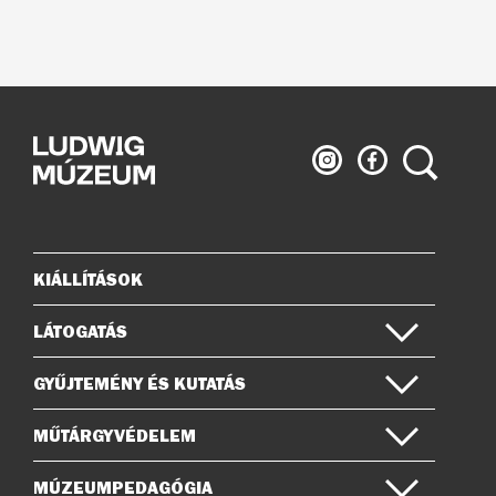
Ludwig
Ludwig
Keresés
Múzeum
Múzeum
az
a
Instagramon
Facebook-
on
KIÁLLÍTÁSOK
Oldaltérkép
LÁTOGATÁS
GYŰJTEMÉNY ÉS KUTATÁS
MŰTÁRGYVÉDELEM
MÚZEUMPEDAGÓGIA