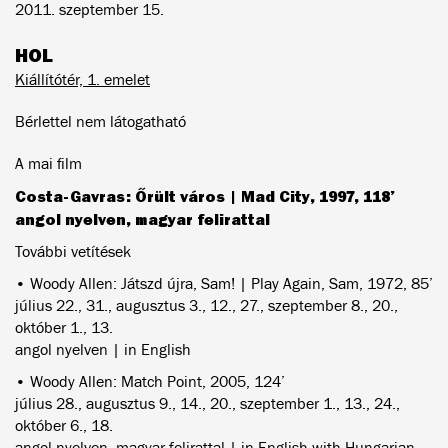
2011. szeptember 15.
HOL
Kiállítótér, 1. emelet
Bérlettel nem látogatható
A mai film
Costa-Gavras: Őrült város | Mad City, 1997, 118’
angol nyelven, magyar felirattal
További vetítések
• Woody Allen: Játszd újra, Sam! | Play Again, Sam, 1972, 85’
július 22., 31., augusztus 3., 12., 27., szeptember 8., 20.,
október 1., 13.
angol nyelven | in English
• Woody Allen: Match Point, 2005, 124’
július 28., augusztus 9., 14., 20., szeptember 1., 13., 24.,
október 6., 18.
angol nyelven, magyar felirattal | in English with Hungarian