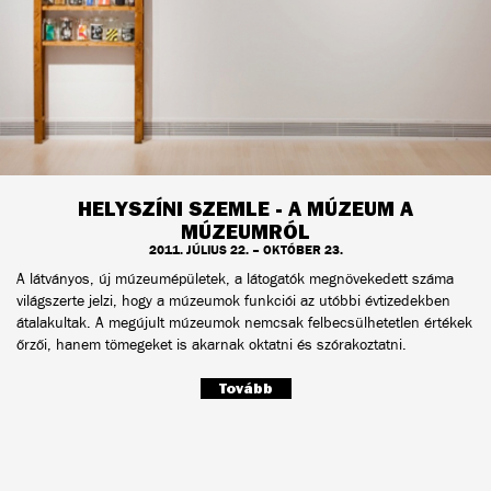
HELYSZÍNI SZEMLE - A MÚZEUM A
MÚZEUMRÓL
2011. JÚLIUS 22. – OKTÓBER 23.
A látványos, új múzeumépületek, a látogatók megnövekedett száma
világszerte jelzi, hogy a múzeumok funkciói az utóbbi évtizedekben
átalakultak. A megújult múzeumok nemcsak felbecsülhetetlen értékek
őrzői, hanem tömegeket is akarnak oktatni és szórakoztatni.
Tovább