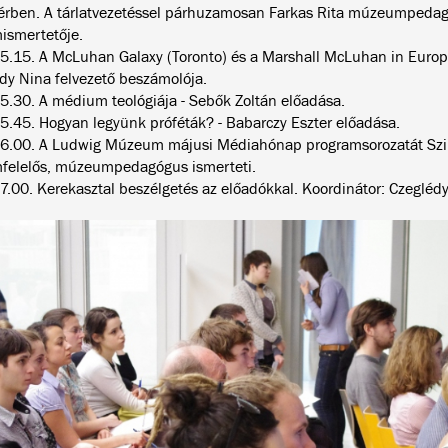
ótérben. A tárlatvezetéssel párhuzamosan Farkas Rita múzeumpedag
ismertetője.
5.15. A McLuhan Galaxy (Toronto) és a Marshall McLuhan in Euro
édy Nina felvezető beszámolója.
5.30. A médium teológiája - Sebők Zoltán előadása.
5.45. Hogyan legyünk próféták? - Babarczy Eszter előadása.
6.00. A Ludwig Múzeum májusi Médiahónap programsorozatát Szir
felelős, múzeumpedagógus ismerteti.
7.00. Kerekasztal beszélgetés az előadókkal. Koordinátor: Czeglédy