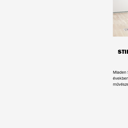
STI
Mladen S
években
művészek