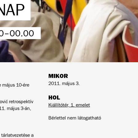
NAP
00–00.00
MIKOR
2011. május 3.
ve május 10-ére
HOL
ić retrospektív
Kiállítótér, 1. emelet
11. május 3-án,
Bérlettel nem látogatható
 tárlatvezetése a