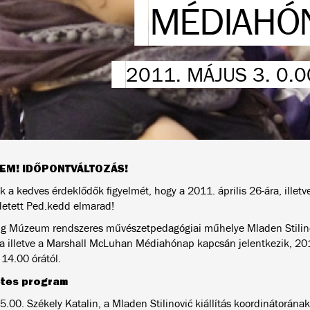
MÉDIAHÓ
2011. MÁJUS 3. 0.
LEM! IDŐPONTVÁLTOZÁS!
k a kedves érdeklődők figyelmét, hogy a 2011. április 26-ára, illet
etett Ped.kedd elmarad!
g Múzeum rendszeres művészetpedagógiai műhelye Mladen Stilinov
ása illetve a Marshall McLuhan Médiahónap kapcsán jelentkezik, 20
14.00 órától.
etes program
.00. Székely Katalin, a Mladen Stilinović kiállítás koordinátorának