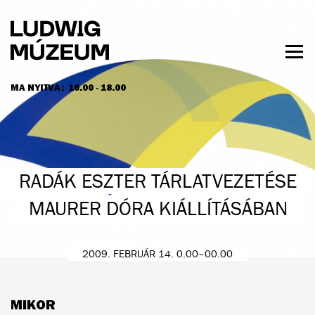
Ugrás
a
tartalomra
Men
láth
MA NYITVA:
10.00 - 18.00
NYITVATARTÁS ÉS JEGYÁRAK
RADÁK ESZTER TÁRLATVEZETÉSE
MAURER DÓRA KIÁLLÍTÁSÁBAN
2009. FEBRUÁR 14. 0.00–00.00
MIKOR