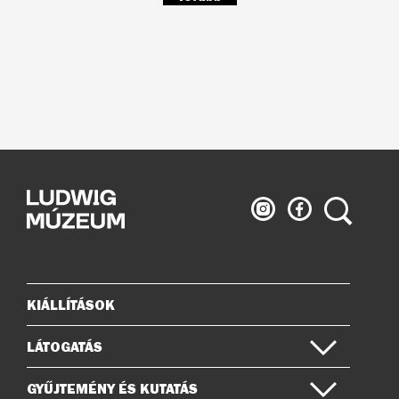
Ludwig
Ludwig
Keresés
Múzeum
Múzeum
az
a
Instagramon
Facebook-
on
KIÁLLÍTÁSOK
Oldaltérkép
LÁTOGATÁS
GYŰJTEMÉNY ÉS KUTATÁS