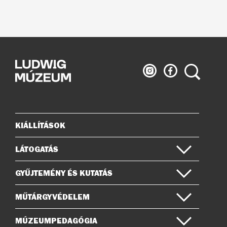
Ludwig
Ludwig
Keresés
Múzeum
Múzeum
az
a
Instagramon
Facebook-
on
KIÁLLÍTÁSOK
Oldaltérkép
LÁTOGATÁS
GYŰJTEMÉNY ÉS KUTATÁS
MŰTÁRGYVÉDELEM
MÚZEUMPEDAGÓGIA