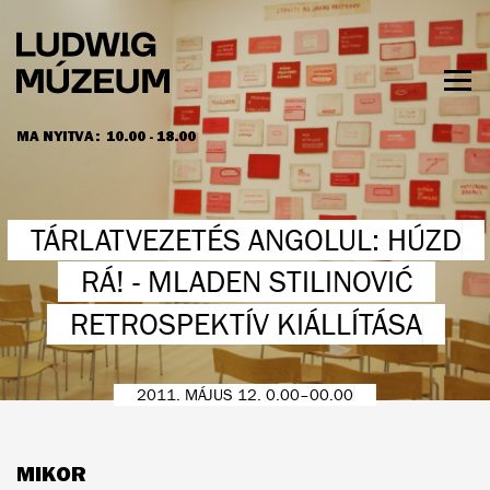
Ugrás
a
tartalomra
Men
láth
MA NYITVA:
10.00 - 18.00
NYITVATARTÁS ÉS JEGYÁRAK
TÁRLATVEZETÉS ANGOLUL: HÚZD
RÁ! - MLADEN STILINOVIĆ
RETROSPEKTÍV KIÁLLÍTÁSA
2011. MÁJUS 12. 0.00–00.00
MIKOR