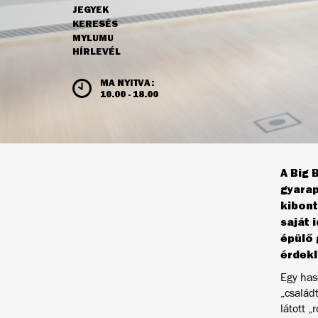
JEGYEK
NAVIGÁCIÓ
KERESÉS
MYLUMU
HÍRLEVÉL
NYITVATARTÁS ÉS JEGYÁRAK
MA NYITVA:
10.00 - 18.00
A Big 
gyarap
kibont
saját 
épülő 
érdek
Egy has
„család
látott „