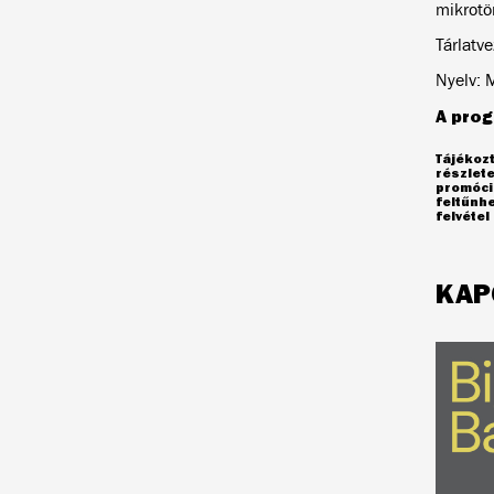
mikrotö
Tárlatv
Nyelv: 
A prog
Tájékozt
részlet
promóció
feltűnh
felvéte
KAP