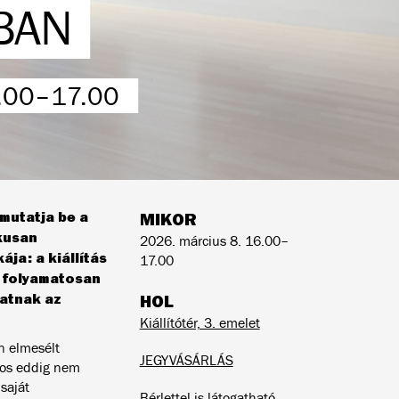
SBAN
.00–17.00
mutatja be a
MIKOR
kusan
2026. március 8. 16.00–
ja: a kiállítás
17.00
a folyamatosan
hatnak az
HOL
Kiállítótér, 3. emelet
n elmesélt
JEGYVÁSÁRLÁS
mos eddig nem
saját
Bérlettel is látogatható