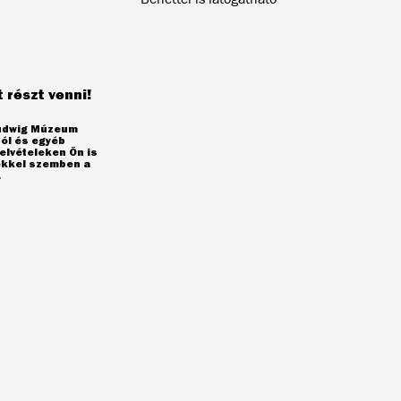
 részt venni!
Ludwig Múzeum
ól és egyéb
elvételeken Ön is
yekkel szemben a
.