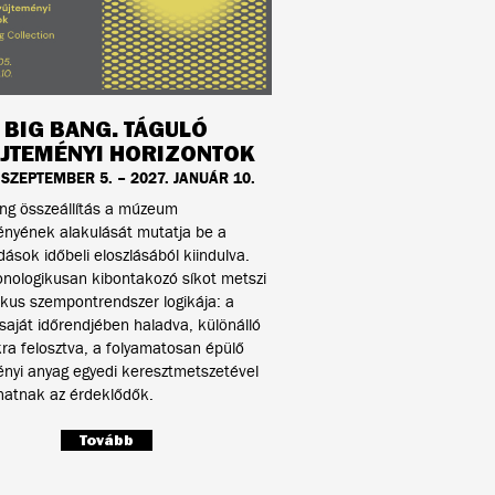
BIG BANG. TÁGULÓ
JTEMÉNYI HORIZONTOK
 SZEPTEMBER 5. – 2027. JANUÁR 10.
ng összeállítás a múzeum
ényének alakulását mutatja be a
ások időbeli eloszlásából kiindulva.
onologikusan kibontakozó síkot metszi
kus szempontrendszer logikája: a
s saját időrendjében haladva, különálló
ra felosztva, a folyamatosan épülő
nyi anyag egyedi keresztmetszetével
zhatnak az érdeklődők.
Tovább