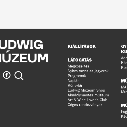
Oldaltérkép
KIÁLLÍTÁSOK
GY
KU
Ada
LÁTOGATÁS
Kön
Megközelítés
Kia
Nyitva tartás és jegyárak
ig
Ludwig
Keresés
Programok
eum
Múzeum
M
Naptár
a
Könyvtár
MA
Ludwig Múzeum Shop
agramon
Facebook-
Műt
Akadálymentes múzeum
on
Art & Wine Lover's Club
Céges rendezvények
M
Fog
Ké