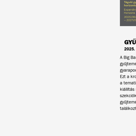
GYŰ
2025.
A Big Ba
gyűjtem
gyarapod
Ezt a kr
a temati
kiállítá
szekciók
gyűjtemé
találko