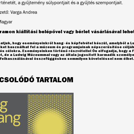
rténetét, a gyűjtemény súlypontjait és a gyűjtés szempontjait.
ezető: Varga Andrea
Magyar
ramon kiállítási belépővel vagy bérlet vásárlásával lehet
atjuk, hogy eseményeinkről hang- és képfelvétel készül, amelyből a 
eket használhat fel a múzeum és programjainak népszerűsítése céljáb
s célokra. Eseményeinken történő részvétellel Ön elfogadja, hogy a f
et, de a Ludwig Múzeummal vagy az általa jogosított harmadik személ
l felhasználásával összefüggésben semmilyen követeléssel nem élhet
CSOLÓDÓ TARTALOM