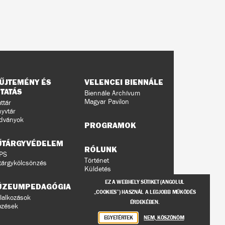
ŰJTEMÉNY ÉS
VELENCEI BIENNÁLE
TATÁS
Biennále Archívum
Magyar Pavilon
ttár
yvtár
dványok
PROGRAMOK
ŰTÁRGYVÉDELEM
RÓLUNK
PS
Történet
árgykölcsönzés
Küldetés
Ludwig Múzeumok a
EZ A WEBHELY SÜTIKET (ANGOLUL
ÚZEUMPEDAGÓGIA
világban
„COOKIES”) HASZNÁL A LEGJOBB MŰKÖDÉS
Munkatársaink
lalkozások
ÉRDEKÉBEN.
Közérdekű adatok
pzések
Támogatóink
EGYETÉRTEK
NEM, KÖSZÖNÖM
Adatvédelem