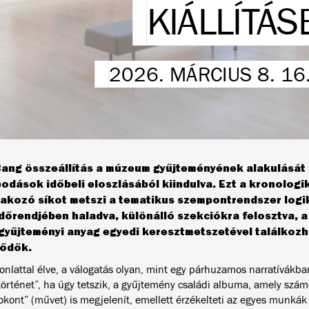
KIÁLLÍTÁ
2026. MÁRCIUS 8. 16
Bang összeállítás a múzeum gyűjteményének alakulását 
odások időbeli eloszlásából kiindulva. Ezt a kronologi
akozó síkot metszi a tematikus szempontrendszer logiká
időrendjében haladva, különálló szekciókra felosztva, 
gyűjteményi anyag egyedi keresztmetszetével találkoz
lődők.
onlattal élve, a válogatás olyan, mint egy párhuzamos narratívákba
történet”, ha úgy tetszik, a gyűjtemény családi albuma, amely szá
rokont” (művet) is megjelenít, emellett érzékelteti az egyes munkák 