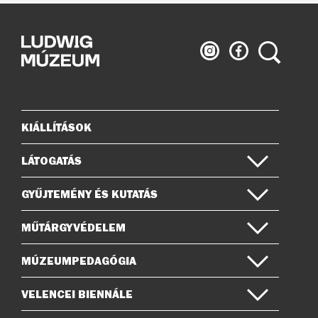
Ludwig
Ludwig
Keresés
Múzeum
Múzeum
az
a
Instagramon
Facebook-
on
KIÁLLÍTÁSOK
Oldaltérkép
LÁTOGATÁS
GYŰJTEMÉNY ÉS KUTATÁS
MŰTÁRGYVÉDELEM
MÚZEUMPEDAGÓGIA
VELENCEI BIENNÁLE