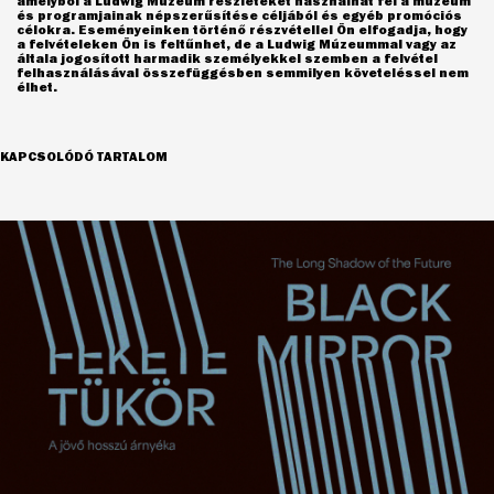
amelyből a Ludwig Múzeum részleteket használhat fel a múzeum
és programjainak népszerűsítése céljából és egyéb promóciós
célokra. Eseményeinken történő részvétellel Ön elfogadja, hogy
a felvételeken Ön is feltűnhet, de a Ludwig Múzeummal vagy az
általa jogosított harmadik személyekkel szemben a felvétel
felhasználásával összefüggésben semmilyen követeléssel nem
élhet.
KAPCSOLÓDÓ TARTALOM