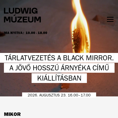
Ugrás
a
tartalomra
Men
láth
MA NYITVA:
10.00 - 18.00
NYITVATARTÁS ÉS JEGYÁRAK
TÁRLATVEZETÉS A BLACK MIRROR.
A JÖVŐ HOSSZÚ ÁRNYÉKA CÍMŰ
KIÁLLÍTÁSBAN
2026. AUGUSZTUS 23. 16.00–17.00
MIKOR