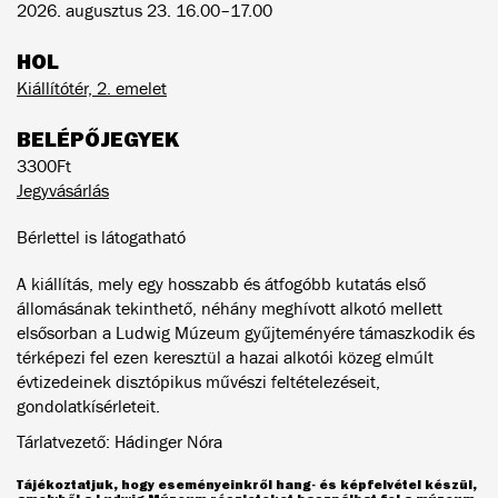
2026. augusztus 23. 16.00–17.00
HOL
Kiállítótér, 2. emelet
BELÉPŐJEGYEK
3300Ft
Jegyvásárlás
Bérlettel is látogatható
A kiállítás, mely egy hosszabb és átfogóbb kutatás első
állomásának tekinthető, néhány meghívott alkotó mellett
elsősorban a Ludwig Múzeum gyűjteményére támaszkodik és
térképezi fel ezen keresztül a hazai alkotói közeg elmúlt
évtizedeinek disztópikus művészi feltételezéseit,
gondolatkísérleteit.
Tárlatvezető: Hádinger Nóra
Tájékoztatjuk, hogy eseményeinkről hang- és képfelvétel készül,