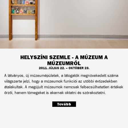
HELYSZÍNI SZEMLE - A MÚZEUM A
MÚZEUMRÓL
2011. JÚLIUS 22. – OKTÓBER 23.
A látványos, új múzeumépületek, a látogatók megnövekedett száma
világszerte jelzi, hogy a múzeumok funkciói az utóbbi évtizedekben
átalakultak. A megújult múzeumok nemcsak felbecsülhetetlen értékek
őrzői, hanem tömegeket is akarnak oktatni és szórakoztatni.
Tovább