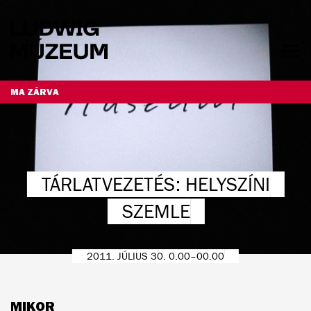
Ugrás
a
tartalomra
Men
láth
NYITVATARTÁS ÉS JEGYÁRAK
MA ZÁRVA
TÁRLATVEZETÉS: HELYSZÍNI
SZEMLE
2011. JÚLIUS 30. 0.00–00.00
MIKOR