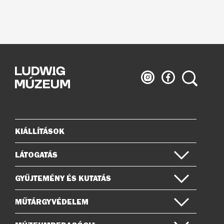
Ludwig
Ludwig
Keresés
Múzeum
Múzeum
az
a
Instagramon
Facebook-
on
KIÁLLÍTÁSOK
Oldaltérkép
LÁTOGATÁS
GYŰJTEMÉNY ÉS KUTATÁS
MŰTÁRGYVÉDELEM