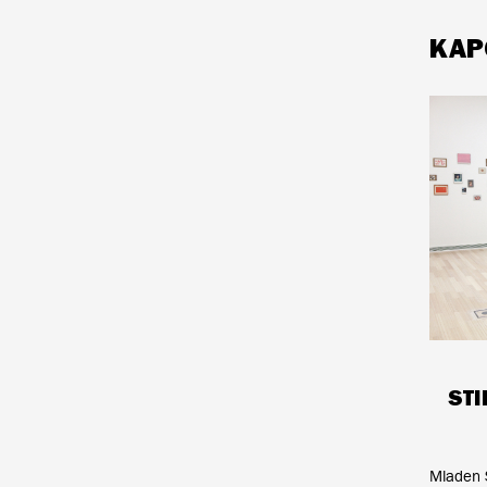
KAP
STI
Mladen S