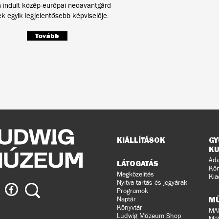
 indult közép-európai neoavantgárd
 egyik legjelentősebb képviselője.
Tovább
Oldaltérkép
KIÁLLÍTÁSOK
GY
KU
Ada
LÁTOGATÁS
Kön
Megközelítés
Kia
Nyitva tartás és jegyárak
ig
Ludwig
Keresés
Programok
eum
Múzeum
M
Naptár
a
Könyvtár
MA
Ludwig Múzeum Shop
agramon
Facebook-
Műt