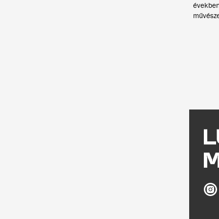
években
művészek
Ludw
Múz
az
Inst