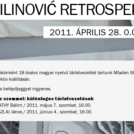
ILINOVIĆ RETROSPEK
2011. ÁPRILIS 28. 0
ökönként 18 órakor magyar nyelvű tárlatvezetést tartunk Mladen Sti
ktív kiállításán.
s belépőjeggyel ingyenes.
 szemmel: különleges tárlatvezetések
HY Bálint / 2011. május 7., szombat, 16.00.
LAI János / 2011. június 4., szombat, 16.00.