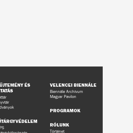
ŰJTEMÉNY ÉS
VELENCEI BIENNÁLE
TATÁS
Biennále Archívum
Magyar Pavilon
ttár
yvtár
dványok
PROGRAMOK
ŰTÁRGYVÉDELEM
RÓLUNK
PS
Történet
árgykölcsönzés