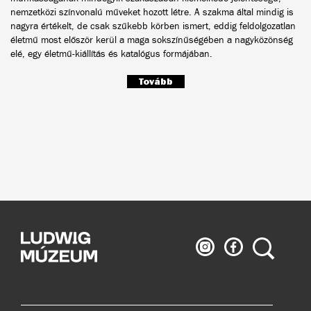
nemzetközi színvonalú műveket hozott létre. A szakma által mindig is
nagyra értékelt, de csak szűkebb körben ismert, eddig feldolgozatlan
életmű most először kerül a maga sokszínűségében a nagyközönség
elé, egy életmű-kiállítás és katalógus formájában.
Tovább
Ludwig
Ludwig
Keresés
Múzeum
Múzeum
az
a
Instagramon
Facebook-
on