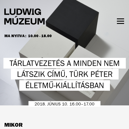
Ugrás
a
tartalomra
Men
láth
MA NYITVA:
10.00 - 18.00
NYITVATARTÁS ÉS JEGYÁRAK
TÁRLATVEZETÉS A MINDEN NEM
LÁTSZIK CÍMŰ, TÜRK PÉTER
ÉLETMŰ-KIÁLLÍTÁSBAN
2018. JÚNIUS 10. 16.00–17.00
MIKOR