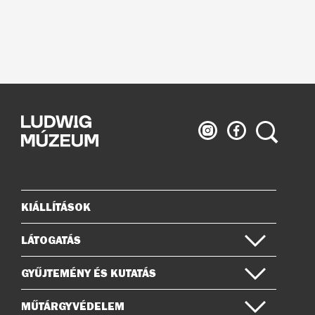
Ludwig
Ludwig
Keresés
Múzeum
Múzeum
az
a
Instagramon
Facebook-
on
KIÁLLÍTÁSOK
Oldaltérkép
LÁTOGATÁS
GYŰJTEMÉNY ÉS KUTATÁS
MŰTÁRGYVÉDELEM