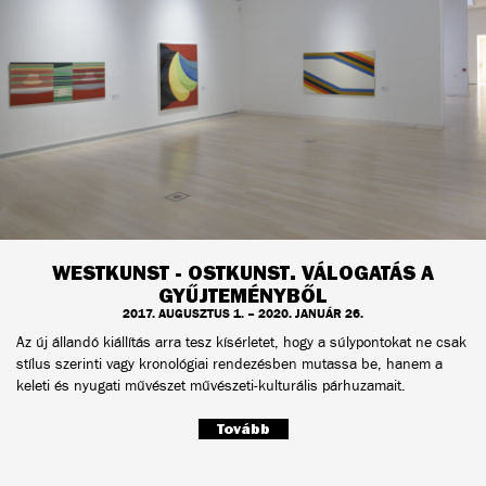
WESTKUNST - OSTKUNST. VÁLOGATÁS A
GYŰJTEMÉNYBŐL
2017. AUGUSZTUS 1. – 2020. JANUÁR 26.
Az új állandó kiállítás arra tesz kísérletet, hogy a súlypontokat ne csak
stílus szerinti vagy kronológiai rendezésben mutassa be, hanem a
keleti és nyugati művészet művészeti-kulturális párhuzamait.
Tovább