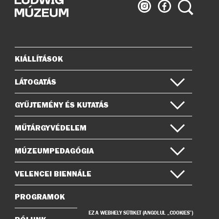
Ludwig
Ludwig
Keresés
Múzeum
Múzeum
az
a
Instagramon
Facebook-
on
KIÁLLÍTÁSOK
Oldaltérkép
LÁTOGATÁS
GYŰJTEMÉNY ÉS KUTATÁS
MŰTÁRGYVÉDELEM
MÚZEUMPEDAGÓGIA
VELENCEI BIENNÁLE
PROGRAMOK
EZ A WEBHELY SÜTIKET (ANGOLUL „COOKIES”)