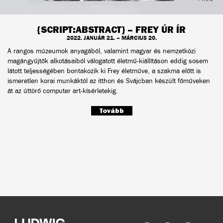
{SCRIPT:ABSTRACT} – FREY ÚR ÍR
2022. JANUÁR 21. – MÁRCIUS 20.
A rangos múzeumok anyagából, valamint magyar és nemzetközi
magángyűjtők alkotásaiból válogatott életmű-kiállításon eddig sosem
látott teljességében bontakozik ki Frey életműve, a szakma előtt is
ismeretlen korai munkáktól az itthon és Svájcban készült főműveken
át az úttörő computer art-kísérletekig.
Tovább