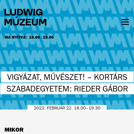
Ugrás
a
tartalomra
Men
láth
MA NYITVA:
10.00 - 18.00
NYITVATARTÁS ÉS JEGYÁRAK
VIGYÁZAT, MŰVÉSZET! – KORTÁRS
SZABADEGYETEM: RIEDER GÁBOR
2022. FEBRUÁR 22. 18.00–19.30
MIKOR