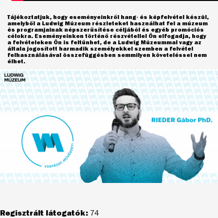
Tájékoztatjuk, hogy eseményeinkről hang- és képfelvétel készül,
amelyből a Ludwig Múzeum részleteket használhat fel a múzeum
és programjainak népszerűsítése céljából és egyéb promóciós
célokra. Eseményeinken történő részvétellel Ön elfogadja, hogy
a felvételeken Ön is feltűnhet, de a Ludwig Múzeummal vagy az
általa jogosított harmadik személyekkel szemben a felvétel
felhasználásával összefüggésben semmilyen követeléssel nem
élhet.
Regisztrált látogatók:
74