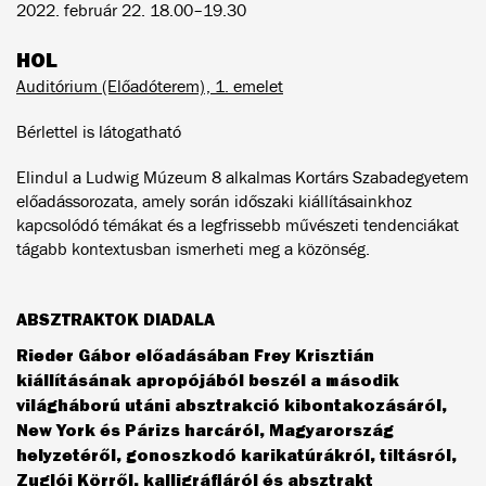
2022. február 22. 18.00–19.30
HOL
Auditórium (Előadóterem), 1. emelet
Bérlettel is látogatható
Elindul a Ludwig Múzeum 8 alkalmas Kortárs Szabadegyetem
előadássorozata, amely során időszaki kiállításainkhoz
kapcsolódó témákat és a legfrissebb művészeti tendenciákat
tágabb kontextusban ismerheti meg a közönség.
ABSZTRAKTOK DIADALA
Rieder Gábor előadásában Frey Krisztián
kiállításának apropójából beszél a második
világháború utáni absztrakció kibontakozásáról,
New York és Párizs harcáról, Magyarország
helyzetéről, gonoszkodó karikatúrákról, tiltásról,
Zuglói Körről, kalligráfiáról és absztrakt