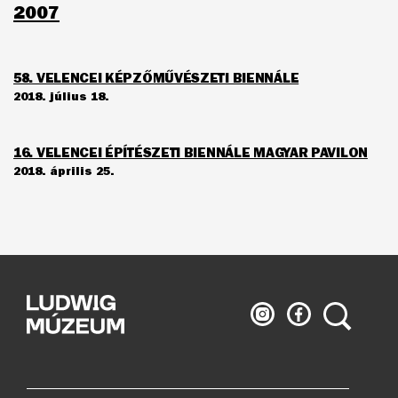
2007
58. VELENCEI KÉPZŐMŰVÉSZETI BIENNÁLE
2018. július 18.
16. VELENCEI ÉPÍTÉSZETI BIENNÁLE MAGYAR PAVILON
2018. április 25.
Ludwig
Ludwig
Keresés
Múzeum
Múzeum
az
a
Instagramon
Facebook-
on