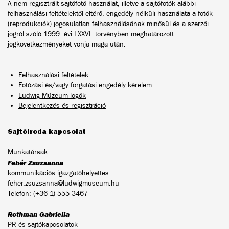
A nem regisztrált sajtófotó-használat, illetve a sajtófotók alábbi
felhasználási feltételektől eltérő, engedély nélküli használata a fotók
(reprodukciók) jogosulatlan felhasználásának minősül és a szerzői
jogról szóló 1999. évi LXXVI. törvényben meghatározott
jogkövetkezményeket vonja maga után.
Felhasználási feltételek
Fotózási és/vagy forgatási engedély kérelem
Ludwig Múzeum logók
Bejelentkezés és regisztráció
Sajtóiroda kapcsolat
Munkatársak
Fehér Zsuzsanna
kommunikációs igazgatóhelyettes
feher.zsuzsanna@ludwigmuseum.hu
Telefon: (+36 1) 555 3467
Rothman Gabriella
PR és sajtókapcsolatok