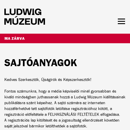
Ugrás
a
tartalomra
Men
láth
NYITVATARTÁS ÉS JEGYÁRAK
MA ZÁRVA
SAJTÓANYAGOK
Kedves Szerkesztők, Újságírók és Képszerkesztők!
Fontos számunkra, hogy a média képviselői minél gyorsabban és
kiváló minőségben juthassanak hozzá a Ludwig Múzeum kiállításainak
publikálásra szánt képeihez. A sajtó számára az interneten
hozzáférhetővé tett sajtófotók letöltése regisztrációhoz kötött, a
regisztráció előfeltétele a
FELHASZNÁLÁSI FELTÉTELEK
elfogadása.
A
regisztrációs lap
kitöltését és a jogosultság ellenőrzését követően
saját jelszóval bármikor letölthetőek a sajtófotók.