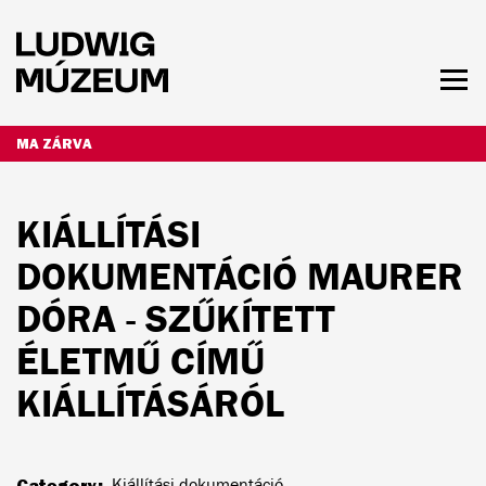
Ugrás
a
tartalomra
Men
láth
NYITVATARTÁS ÉS JEGYÁRAK
MA ZÁRVA
KIÁLLÍTÁSI
DOKUMENTÁCIÓ MAURER
DÓRA - SZŰKÍTETT
ÉLETMŰ CÍMŰ
KIÁLLÍTÁSÁRÓL
Category
Kiállítási dokumentáció