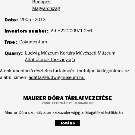
Budapest
Magyarország
Date
2005 - 2013
Inventory number
Ad 522-2009/1-256
Type
Dokumentum
Quarry
Ludwig Múzeum-Kortárs Művészeti Múzeum
Adattárának törzsanyaga
A dokumentáció részletes tartalmáért forduljon kollégánkhoz az
alábbi címen:
adattar@ludwigmuseum.hu
MAURER DÓRA TÁRLATVEZETÉSE
2009. FEBRUÁR 21. 0.00–00.00
Maurer Dóra személyesen kalauzolja végig a látogatókat kiállításán.
Tovább