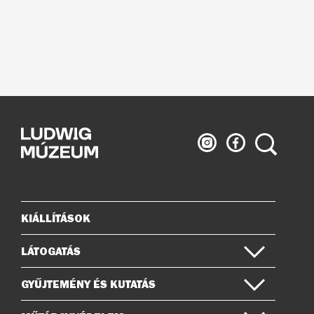
Ludwig
Ludwig
Keresés
Múzeum
Múzeum
az
a
Instagramon
Facebook-
on
KIÁLLÍTÁSOK
Oldaltérkép
LÁTOGATÁS
GYŰJTEMÉNY ÉS KUTATÁS