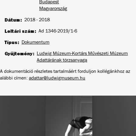
Budapest
Magyarország
Dátum
2018 - 2018
Leltári szám
Ad 1346-2019/1-6
Típus
Dokumentum
Gyűjtemény
Ludwig Múzeum-Kortárs Művészeti Múzeum
Adattárának törzsanyaga
A dokumentáció részletes tartalmáért forduljon kollégánkhoz az
alábbi címen:
adattar@ludwigmuseum.hu