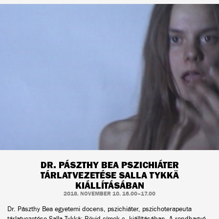
DR. PÁSZTHY BEA PSZICHIÁTER
TÁRLATVEZETÉSE SALLA TYKKÄ
KIÁLLÍTÁSÁBAN
2018. NOVEMBER 10. 16.00–17.00
Dr. Pászthy Bea egyetemi docens, pszichiáter, pszichoterapeuta
tárlatvezetése Salla Tykkä: Rövid címek c. kiállításában. A rendhagyó