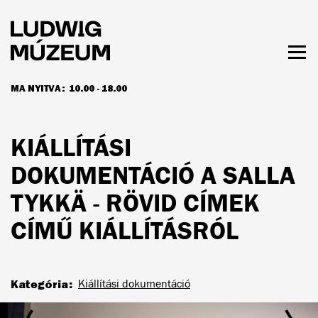
Ugrás
a
tartalomra
Men
láth
MA NYITVA:
10.00 - 18.00
NYITVATARTÁS ÉS JEGYÁRAK
KIÁLLÍTÁSI
DOKUMENTÁCIÓ A SALLA
TYKKÄ - RÖVID CÍMEK
CÍMŰ KIÁLLÍTÁSRÓL
Kategória
Kiállítási dokumentáció