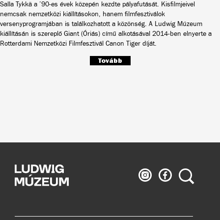
Salla Tykkä a ’90-es évek közepén kezdte pályafutását. Kisfilmjeivel
nemcsak nemzetközi kiállításokon, hanem filmfesztiválok
versenyprogramjában is találkozhatott a közönség. A Ludwig Múzeum
kiállításán is szereplő Giant (Óriás) című alkotásával 2014-ben elnyerte a
Rotterdami Nemzetközi Filmfesztivál Canon Tiger díját.
Tovább
Ludwig
Ludwig
Keresés
Múzeum
Múzeum
az
a
Instagramon
Facebook-
on