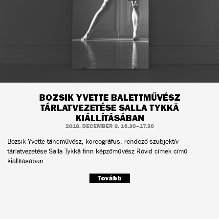
BOZSIK YVETTE BALETTMŰVÉSZ
TÁRLATVEZETÉSE SALLA TYKKÄ
KIÁLLÍTÁSÁBAN
2018. DECEMBER 8. 16.30–17.30
Bozsik Yvette táncművész, koreográfus, rendező szubjektív
tárlatvezetése Salla Tykkä finn képzőművész Rövid címek című
kiállításában.
Tovább