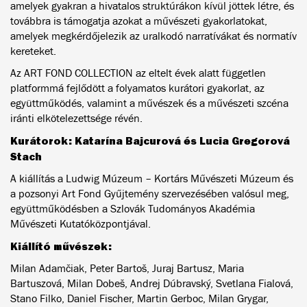
amelyek gyakran a hivatalos struktúrákon kívül jöttek létre, és
továbbra is támogatja azokat a művészeti gyakorlatokat,
amelyek megkérdőjelezik az uralkodó narratívákat és normatív
kereteket.
Az ART FOND COLLECTION az eltelt évek alatt független
platformmá fejlődött a folyamatos kurátori gyakorlat, az
együttműködés, valamint a művészek és a művészeti szcéna
iránti elkötelezettsége révén.
Kurátorok: Katarína Bajcurová és Lucia Gregorová
Stach
A kiállítás a Ludwig Múzeum – Kortárs Művészeti Múzeum és
a pozsonyi Art Fond Gyűjtemény szervezésében valósul meg,
együttműködésben a Szlovák Tudományos Akadémia
Művészeti Kutatóközpontjával.
Kiállító művészek:
Milan Adamčiak, Peter Bartoš, Juraj Bartusz, Maria
Bartuszová, Milan Dobeš, Andrej Dúbravský, Svetlana Fialová,
Stano Filko, Daniel Fischer, Martin Gerboc, Milan Grygar,