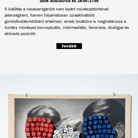
2026. AUGUSZTUS 30. 16.00–17.00
A kiállítás a neoavantgárdot nem lezárt művészettörténeti
jelenségként, hanem folyamatosan újraaktiválódó
gondolkodásmódként értelmezi, amely továbbra is meghatározza a
kortárs művészet konceptuális, intermediális, feminista, ökológiai és
aktivista pozícióit.
Tovább