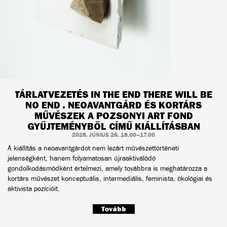
TÁRLATVEZETÉS IN THE END THERE WILL BE
NO END . NEOAVANTGÁRD ÉS KORTÁRS
MŰVÉSZEK A POZSONYI ART FOND
GYŰJTEMÉNYBŐL CÍMŰ KIÁLLÍTÁSBAN
2026. JÚNIUS 28. 16.00–17.00
A kiállítás a neoavantgárdot nem lezárt művészettörténeti
jelenségként, hanem folyamatosan újraaktiválódó
gondolkodásmódként értelmezi, amely továbbra is meghatározza a
kortárs művészet konceptuális, intermediális, feminista, ökológiai és
aktivista pozícióit.
Tovább