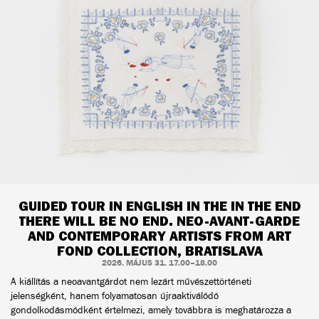
GUIDED TOUR IN ENGLISH IN THE IN THE END
THERE WILL BE NO END. NEO-AVANT-GARDE
AND CONTEMPORARY ARTISTS FROM ART
FOND COLLECTION, BRATISLAVA
2026. MÁJUS 31. 17.00–18.00
A kiállítás a neoavantgárdot nem lezárt művészettörténeti
jelenségként, hanem folyamatosan újraaktiválódó
gondolkodásmódként értelmezi, amely továbbra is meghatározza a