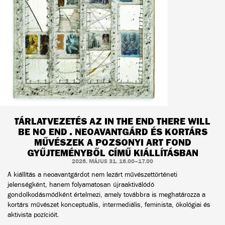
TÁRLATVEZETÉS AZ IN THE END THERE WILL
BE NO END . NEOAVANTGÁRD ÉS KORTÁRS
MŰVÉSZEK A POZSONYI ART FOND
GYŰJTEMÉNYBŐL CÍMŰ KIÁLLÍTÁSBAN
2026. MÁJUS 31. 16.00–17.00
A kiállítás a neoavantgárdot nem lezárt művészettörténeti
jelenségként, hanem folyamatosan újraaktiválódó
gondolkodásmódként értelmezi, amely továbbra is meghatározza a
kortárs művészet konceptuális, intermediális, feminista, ökológiai és
aktivista pozícióit.