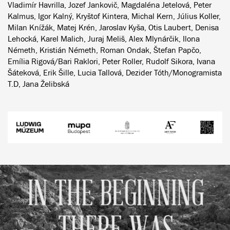
Vladimír Havrilla, Jozef Jankovič, Magdaléna Jetelová, Peter
Kalmus, Igor Kalný, Kryštof Kintera, Michal Kern, Július Koller,
Milan Knížák, Matej Krén, Jaroslav Kyša, Otis Laubert, Denisa
Lehocká, Karel Malich, Juraj Meliš, Alex Mlynárčik, Ilona
Németh, Kristián Németh, Roman Ondak, Štefan Papčo,
Emília Rigová/Bari Raklori, Peter Roller, Rudolf Sikora, Ivana
Šáteková, Erik Šille, Lucia Tallová, Dezider Tóth/Monogramista
T.D, Jana Želibská