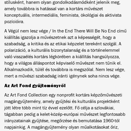
stílusként, hanem olyan gondolkodásmódként jelenik meg,
amely továbbra is hatással van a kortárs művészet
konceptuális, intermediális, feminista, ökológiai és aktivista
pozícióira.
A Végül nem lesz vége / In the End There Will Be No End című
kiállítás igazolja a művészetnek azt a képességét, hogy a
szabadság, a kritika és az etikai képzelet tereként szolgál. A
polarizáció, a kulturális bizonytalanság és a történelemmel
való visszaélés kortárs légkörében a kiállítás hangsúlyozza,
hogy a világos álláspontot képviselő művészet nem tűnik el.
Alkalmazkodik, túlél és továbbra is megszólal. Nem lesz vége,
mert a művészi szabadság iránti igénynek soha nincs vége.
Az Art Fond gyűjteményről
Az Art Fond Collection egy nonprofit kortárs képzőművészeti
magángyűjtemény, amely gyűjtési és kulturális projektként
jött létre több mint tíz évvel ezelőtt. Fő célja a szlovákiai,
tágabban pedig a kelet-közép-európai művészet legfontosabb
irányzatainak gyűjtése, megőrzése és bemutatása 1960-tól
napjainkig. A magángyűjtemény olyan műalkotásokat őriz,