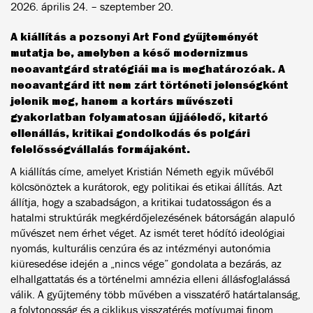
2026. április 24. – szeptember 20.
A kiállítás a pozsonyi Art Fond gyűjteményét
mutatja be, amelyben a késő modernizmus
neoavantgárd stratégiái ma is meghatározóak. A
neoavantgárd itt nem zárt történeti jelenségként
jelenik meg, hanem a kortárs művészeti
gyakorlatban folyamatosan újjáéledő, kitartó
ellenállás, kritikai gondolkodás és polgári
felelősségvállalás formájaként.
A kiállítás címe, amelyet Kristián Németh egyik művéből
kölcsönöztek a kurátorok, egy politikai és etikai állítás. Azt
állítja, hogy a szabadságon, a kritikai tudatosságon és a
hatalmi struktúrák megkérdőjelezésének bátorságán alapuló
művészet nem érhet véget. Az ismét teret hódító ideológiai
nyomás, kulturális cenzúra és az intézményi autonómia
kiüresedése idején a „nincs vége” gondolata a bezárás, az
elhallgattatás és a történelmi amnézia elleni állásfoglalássá
válik. A gyűjtemény több művében a visszatérő határtalanság,
a folytonosság és a ciklikus visszatérés motívumai finom