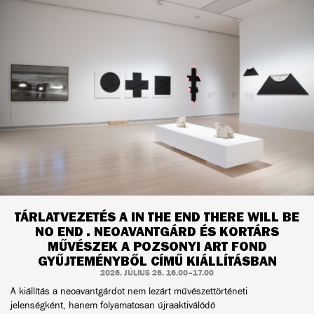
TÁRLATVEZETÉS A IN THE END THERE WILL BE
NO END . NEOAVANTGÁRD ÉS KORTÁRS
MŰVÉSZEK A POZSONYI ART FOND
GYŰJTEMÉNYBŐL CÍMŰ KIÁLLÍTÁSBAN
2026. JÚLIUS 26. 16.00–17.00
A kiállítás a neoavantgárdot nem lezárt művészettörténeti
jelenségként, hanem folyamatosan újraaktiválódó