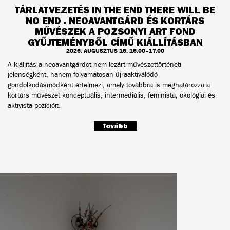
TÁRLATVEZETÉS IN THE END THERE WILL BE
NO END . NEOAVANTGÁRD ÉS KORTÁRS
MŰVÉSZEK A POZSONYI ART FOND
GYŰJTEMÉNYBŐL CÍMŰ KIÁLLÍTÁSBAN
2026. AUGUSZTUS 16. 16.00–17.00
A kiállítás a neoavantgárdot nem lezárt művészettörténeti
jelenségként, hanem folyamatosan újraaktiválódó
gondolkodásmódként értelmezi, amely továbbra is meghatározza a
kortárs művészet konceptuális, intermediális, feminista, ökológiai és
aktivista pozícióit.
Tovább