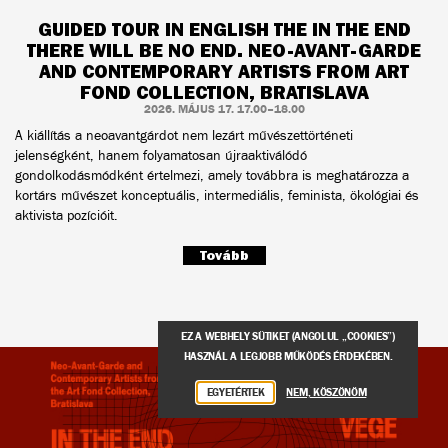
GUIDED TOUR IN ENGLISH THE IN THE END
THERE WILL BE NO END. NEO-AVANT-GARDE
AND CONTEMPORARY ARTISTS FROM ART
FOND COLLECTION, BRATISLAVA
2026. MÁJUS 17. 17.00–18.00
A kiállítás a neoavantgárdot nem lezárt művészettörténeti
jelenségként, hanem folyamatosan újraaktiválódó
gondolkodásmódként értelmezi, amely továbbra is meghatározza a
kortárs művészet konceptuális, intermediális, feminista, ökológiai és
aktivista pozícióit.
Tovább
EZ A WEBHELY SÜTIKET (ANGOLUL „COOKIES”)
HASZNÁL A LEGJOBB MŰKÖDÉS ÉRDEKÉBEN.
EGYETÉRTEK
NEM, KÖSZÖNÖM