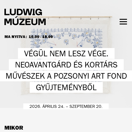
Ugrás
a
tartalomra
Men
láth
MA NYITVA:
10.00 - 18.00
NYITVATARTÁS ÉS JEGYÁRAK
VÉGÜL NEM LESZ VÉGE.
NEOAVANTGÁRD ÉS KORTÁRS
MŰVÉSZEK A POZSONYI ART FOND
GYŰJTEMÉNYBŐL
2026. ÁPRILIS 24. – SZEPTEMBER 20.
MIKOR