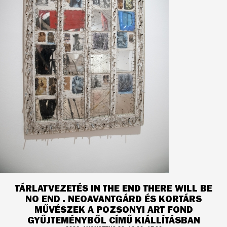
TÁRLATVEZETÉS IN THE END THERE WILL BE
NO END . NEOAVANTGÁRD ÉS KORTÁRS
MŰVÉSZEK A POZSONYI ART FOND
GYŰJTEMÉNYBŐL CÍMŰ KIÁLLÍTÁSBAN