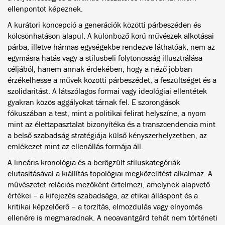
ellenpontot képeznek.
A kurátori koncepció a generációk közötti párbeszéden és
kölcsönhatáson alapul. A különböző korú művészek alkotásai
párba, illetve hármas egységekbe rendezve láthatóak, nem az
egymásra hatás vagy a stílusbeli folytonosság illusztrálása
céljából, hanem annak érdekében, hogy a néző jobban
érzékelhesse a művek közötti párbeszédet, a feszültséget és a
szolidaritást. A látszólagos formai vagy ideológiai ellentétek
gyakran közös aggályokat tárnak fel. E szorongások
fókuszában a test, mint a politikai felirat helyszíne, a nyom
mint az élettapasztalat bizonyítéka és a transzcendencia mint
a belső szabadság stratégiája külső kényszerhelyzetben, az
emlékezet mint az ellenállás formája áll.
A lineáris kronológia és a berögzült stíluskategóriák
elutasításával a kiállítás topológiai megközelítést alkalmaz. A
művészetet relációs mezőként értelmezi, amelynek alapvető
értékei – a kifejezés szabadsága, az etikai álláspont és a
kritikai képzelőerő – a torzítás, elmozdulás vagy elnyomás
ellenére is megmaradnak. A neoavantgárd tehát nem történeti