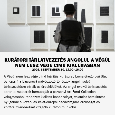
KURÁTORI TÁRLATVEZETÉS ANGOLUL A VÉGÜL
NEM LESZ VÉGE CÍMŰ KIÁLLÍTÁSBAN
2026. SZEPTEMBER 10. 17.00–18.00
A Végül nem lesz vége című kiállítás kurátorai, Lucia Gregorová Stach
és Katarína Bajcurová művészettörténészek angol nyelvű
tárlatvezetésre várják az érdeklődőket. Az angol nyelvű tárlatvezetés
során a kurátorok bemutatják a pozsonyi Art Fond Collection
válogatásából rendezett kiállítás koncepcióját, valamint betekintést
nyújtanak a közép- és kelet-európai neoavantgárd örökségét és
kortárs továbbélését vizsgáló kurátori munkába.