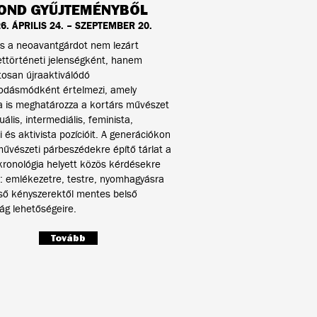
OND GYŰJTEMÉNYBŐL
6. ÁPRILIS 24. – SZEPTEMBER 20.
tás a neoavantgárdot nem lezárt
ttörténeti jelenségként, hanem
osan újraaktiválódó
odásmódként értelmezi, amely
a is meghatározza a kortárs művészet
ális, intermediális, feminista,
i és aktivista pozícióit. A generációkon
művészeti párbeszédekre építő tárlat a
 kronológia helyett közös kérdésekre
: emlékezetre, testre, nyomhagyásra
ső kényszerektől mentes belső
ág lehetőségeire.
Tovább