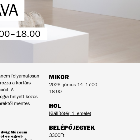
AVA
.00–18.00
 hanem folyamatosan
MIKOR
ozza a kortárs
2026. június 14. 17.00–
ióit. A
18.00
ógia helyett közös
erektől mentes
HOL
Kiállítótér, 1. emelet
BELÉPŐJEGYEK
Ludwig Múzeum
3300Ft
ól és egyéb