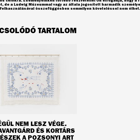
s célokra. Eseményeinken történő részvétellel Ön elfogadja, hogy a f
et, de a Ludwig Múzeummal vagy az általa jogosított harmadik személ
l felhasználásával összefüggésben semmilyen követeléssel nem élhet
CSOLÓDÓ TARTALOM
ÉGÜL NEM LESZ VÉGE.
AVANTGÁRD ÉS KORTÁRS
ÉSZEK A POZSONYI ART