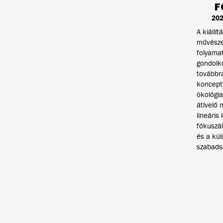
F
202
A kiállí
művésze
folyamat
gondolk
továbbr
konceptu
ökológia
átívelő 
lineáris
fókuszál
és a kül
szabads