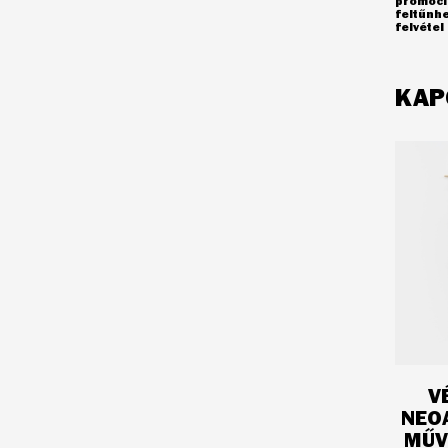
promóció
feltűnh
felvéte
KAP
V
NEO
MŰV