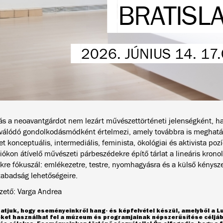
BRATISL
2026. JÚNIUS 14. 17
ítás a neoavantgárdot nem lezárt művészettörténeti jelenségként,
iválódó gondolkodásmódként értelmezi, amely továbbra is meghatár
 konceptuális, intermediális, feminista, ökológiai és aktivista pozíc
ókon átívelő művészeti párbeszédekre építő tárlat a lineáris kronol
kre fókuszál: emlékezetre, testre, nyomhagyásra és a külső kénysz
zabadság lehetőségeire.
ezető: Varga Andrea
atjuk, hogy eseményeinkről hang- és képfelvétel készül, amelyből a 
eket használhat fel a múzeum és programjainak népszerűsítése céljáb