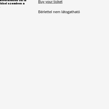
elvételeken Ön is
Buy your ticket
yekkel szemben a
.
Bérlettel nem látogatható