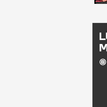
Ludw
Múz
az
Inst