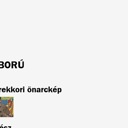
BORÚ
rekkori önarckép
ész