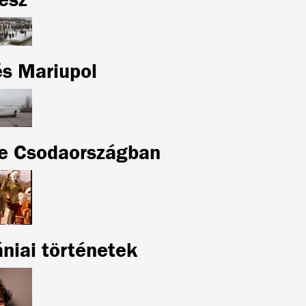
és Mariupol
ce Csodaországban
niai történetek