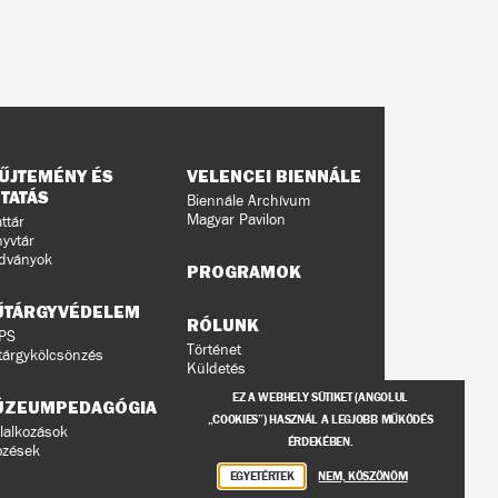
ŰJTEMÉNY ÉS
VELENCEI BIENNÁLE
TATÁS
Biennále Archívum
Magyar Pavilon
ttár
yvtár
dványok
PROGRAMOK
ŰTÁRGYVÉDELEM
RÓLUNK
PS
Történet
árgykölcsönzés
Küldetés
Ludwig Múzeumok a
EZ A WEBHELY SÜTIKET (ANGOLUL
ÚZEUMPEDAGÓGIA
világban
„COOKIES”) HASZNÁL A LEGJOBB MŰKÖDÉS
Munkatársaink
lalkozások
ÉRDEKÉBEN.
Közérdekű adatok
pzések
Támogatóink
EGYETÉRTEK
NEM, KÖSZÖNÖM
Adatvédelem