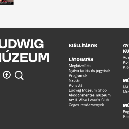
Oldaltérkép
KIÁLLÍTÁSOK
GY
KU
Ada
LÁTOGATÁS
Kön
Megközelítés
Kia
Nyitva tartás és jegyárak
ig
Ludwig
Keresés
Programok
eum
Múzeum
M
Naptár
a
Könyvtár
MA
Ludwig Múzeum Shop
agramon
Facebook-
Műt
Akadálymentes múzeum
on
Art & Wine Lover's Club
Céges rendezvények
M
Fog
Ké