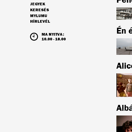
JEGYEK
NAVIGÁCIÓ
KERESÉS
MYLUMU
HÍRLEVÉL
Én 
NYITVATARTÁS ÉS JEGYÁRAK
MA NYITVA:
10.00 - 18.00
Ali
Albá