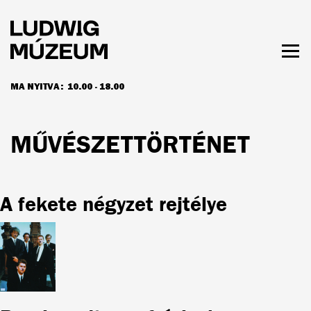
Ugrás
a
tartalomra
Men
láth
MA NYITVA:
10.00 - 18.00
NYITVATARTÁS ÉS JEGYÁRAK
MŰVÉSZETTÖRTÉNET
A fekete négyzet rejtélye