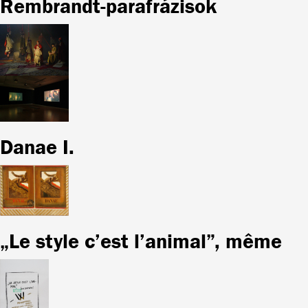
Rembrandt-parafrázisok
Danae I.
„Le style c’est l’animal”, même