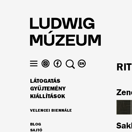
Ugrás
a
tartalomra
LUDWIG
LUDWIG
KERESÉS
VÁLTÁS
RI
MÚZEUM
MÚZEUM
ENGLISH
Menü
AZ
A
NYELVRE
láthatósága
LÁTOGATÁS
INSTAGRAMON
FACEBOOK-
FŐ
ON
GYŰJTEMÉNY
Zen
NAVIGÁCIÓ
KIÁLLÍTÁSOK
VELENCEI BIENNÁLE
AJÁNLATUNK
Sak
BLOG
MÁSODLAGOS
SAJTÓ