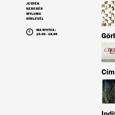
JEGYEK
NAVIGÁCIÓ
KERESÉS
MYLUMU
HÍRLEVÉL
NYITVATARTÁS ÉS JEGYÁRAK
MA NYITVA:
Görb
10.00 - 18.00
Cím
Indi