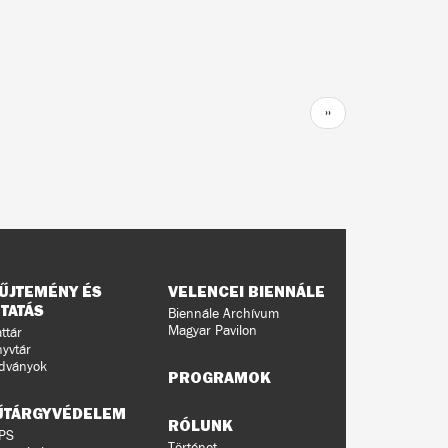
Következő
››
oldal
ŰJTEMÉNY ÉS
VELENCEI BIENNÁLE
TATÁS
Biennále Archívum
Magyar Pavilon
ttár
yvtár
dványok
PROGRAMOK
ŰTÁRGYVÉDELEM
RÓLUNK
PS
Történet