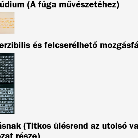
lúdium (A fúga művészetéhez)
rzibilis és felcserélhető mozgásfá
snak (Titkos ülésrend az utolsó v
zat része)