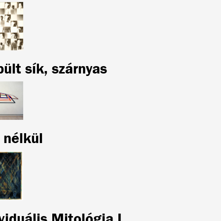
ült sík, szárnyas
 nélkül
viduális Mitológia I.