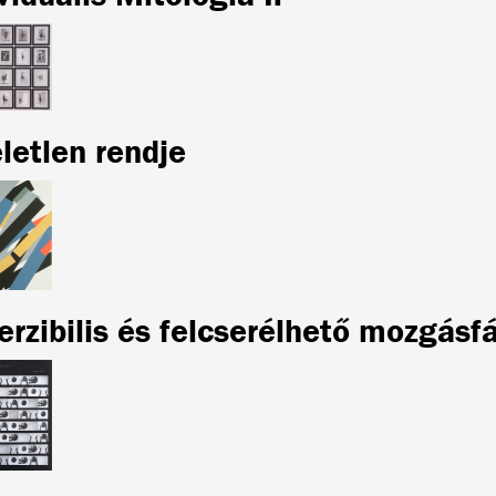
letlen rendje
rzibilis és felcserélhető mozgásf