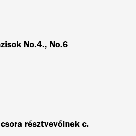
zisok No.4., No.6
acsora résztvevőinek c.