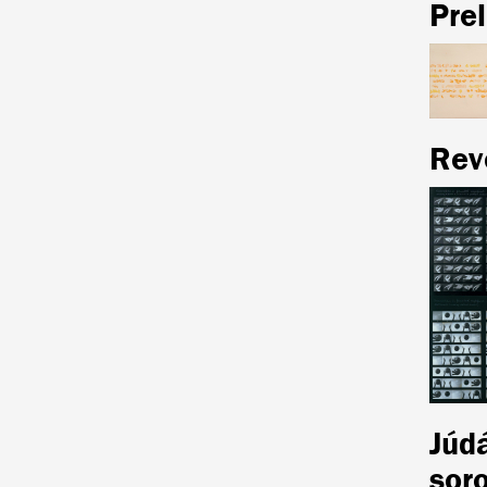
Pre
Reve
Júdá
soro