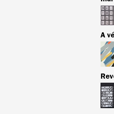
A vé
Reve