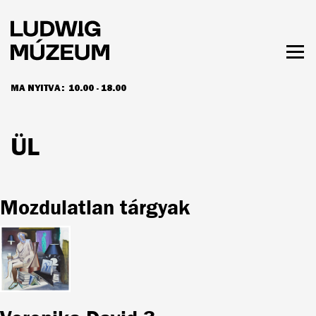
Ugrás
a
tartalomra
Men
láth
MA NYITVA:
10.00 - 18.00
NYITVATARTÁS ÉS JEGYÁRAK
ÜL
Mozdulatlan tárgyak