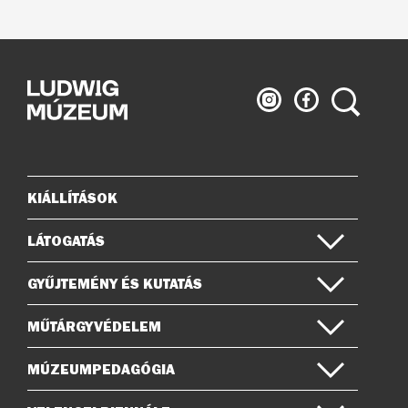
Ludwig
Ludwig
Keresés
Múzeum
Múzeum
az
a
Instagramon
Facebook-
on
KIÁLLÍTÁSOK
Oldaltérkép
LÁTOGATÁS
GYŰJTEMÉNY ÉS KUTATÁS
MŰTÁRGYVÉDELEM
MÚZEUMPEDAGÓGIA