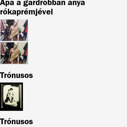
Apa a gardróbban anya
rókaprémjével
Trónusos
Trónusos