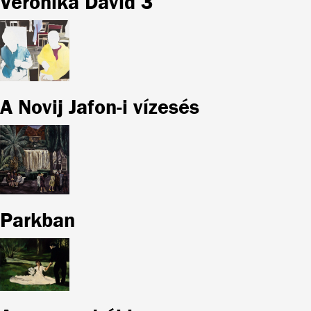
Veronika David 3
A Novij Jafon-i vízesés
Parkban