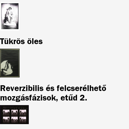
Tükrös öles
Reverzibilis és felcserélhető
mozgásfázisok, etűd 2.