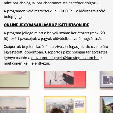
mint pszichológus, pszichodramatista és tréner dolgozik.
A programon való részvétel díja: 1000 Ft + a kiállításra szóló
belépőjegy.
ONLINE JEGYVÁSÁRLÁSHOZ KATTINTSON IDE
A program jellege miatt a helyek száma korlátozott (max. 20
fő), ezért javasoljuk a jegyek elővételben való megváltását.
Csoportok bejelentkezését is szívesen fogadjuk, de csak előre
egyeztetett időpontban. Csoportos pszichológiai tárlatvezetés
igénye esetén a
muzeumpedagogia@ludwigmuseum.hu
e-
mail címen kell jelentkezni.