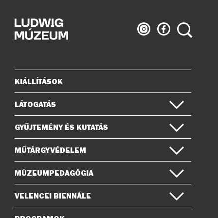
Ludwig
Ludwig
Keresés
Múzeum
Múzeum
az
a
Instagramon
Facebook-
on
KIÁLLÍTÁSOK
Oldaltérkép
LÁTOGATÁS
GYŰJTEMÉNY ÉS KUTATÁS
MŰTÁRGYVÉDELEM
MÚZEUMPEDAGÓGIA
VELENCEI BIENNÁLE