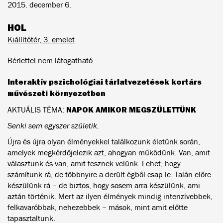
2015. december 6.
HOL
Kiállítótér, 3. emelet
Bérlettel nem látogatható
Interaktív pszichológiai tárlatvezetések kortárs
művészeti környezetben
NAPOK AMIKOR MEGSZÜLETTÜNK
AKTUÁLIS TÉMA:
Senki sem egyszer születik.
Újra és újra olyan élményekkel találkozunk életünk során,
amelyek megkérdőjelezik azt, ahogyan működünk. Van, amit
választunk és van, amit tesznek velünk. Lehet, hogy
számítunk rá, de többnyire a derült égből csap le. Talán előre
készülünk rá – de biztos, hogy sosem arra készülünk, ami
aztán történik. Mert az ilyen élmények mindig intenzívebbek,
felkavaróbbak, nehezebbek – mások, mint amit előtte
tapasztaltunk.