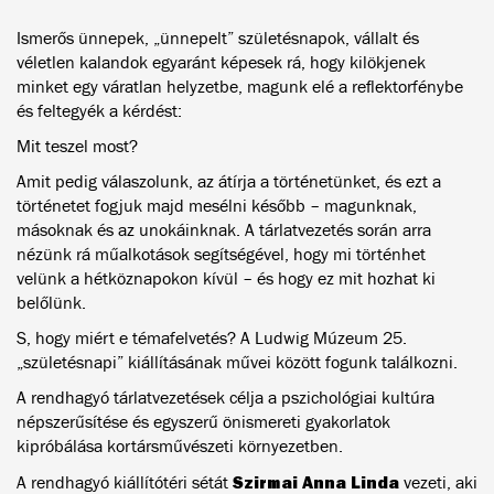
Ismerős ünnepek, „ünnepelt” születésnapok, vállalt és
véletlen kalandok egyaránt képesek rá, hogy kilökjenek
minket egy váratlan helyzetbe, magunk elé a reflektorfénybe
és feltegyék a kérdést:
Mit teszel most?
Amit pedig válaszolunk, az átírja a történetünket, és ezt a
történetet fogjuk majd mesélni később – magunknak,
másoknak és az unokáinknak. A tárlatvezetés során arra
nézünk rá műalkotások segítségével, hogy mi történhet
velünk a hétköznapokon kívül – és hogy ez mit hozhat ki
belőlünk.
S, hogy miért e témafelvetés? A Ludwig Múzeum 25.
„születésnapi” kiállításának művei között fogunk találkozni.
A rendhagyó tárlatvezetések célja a pszichológiai kultúra
népszerűsítése és egyszerű önismereti gyakorlatok
kipróbálása kortársművészeti környezetben.
Szirmai Anna Linda
A rendhagyó kiállítótéri sétát
vezeti, aki