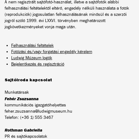
A nem regisztrált sajtófotó-használat, illetve a sajtófotók alábbi
felhasználási feltételektől eltérő, engedély nélküli használata a fotók
(reprodukciók) jogosulatlan felhasználásának minősül és a szerzői
jogról szóló 1999. évi LXXVI. törvényben meghatározott
jogkövetkezményeket vonja maga után.
Felhasználási feltételek
Fotózási és/vagy forgatási engedély kérelem
Ludwig Múzeum logók
Bejelentkezés és regisztráció
Sajtóiroda kapcsolat
Munkatársak
Fehér Zsuzsanna
kommunikációs igazgatóhelyettes
feher.zsuzsanna@ludwigmuseum.hu
Telefon: (+36 1) 555 3467
Rothman Gabriella
PR és sajtókapcsolatok