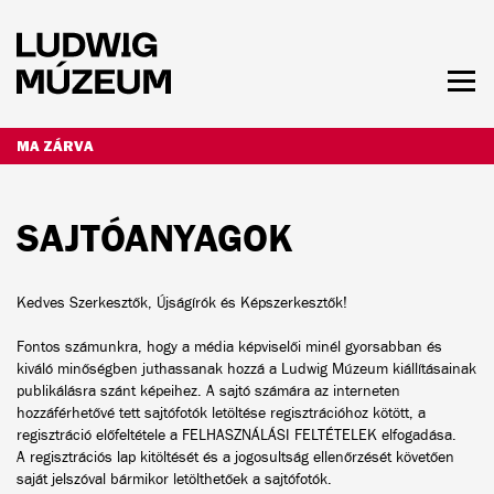
Ugrás
a
tartalomra
Men
láth
NYITVATARTÁS ÉS JEGYÁRAK
MA ZÁRVA
SAJTÓANYAGOK
Kedves Szerkesztők, Újságírók és Képszerkesztők!
Fontos számunkra, hogy a média képviselői minél gyorsabban és
kiváló minőségben juthassanak hozzá a Ludwig Múzeum kiállításainak
publikálásra szánt képeihez. A sajtó számára az interneten
hozzáférhetővé tett sajtófotók letöltése regisztrációhoz kötött, a
regisztráció előfeltétele a
FELHASZNÁLÁSI FELTÉTELEK
elfogadása.
A
regisztrációs lap
kitöltését és a jogosultság ellenőrzését követően
saját jelszóval bármikor letölthetőek a sajtófotók.