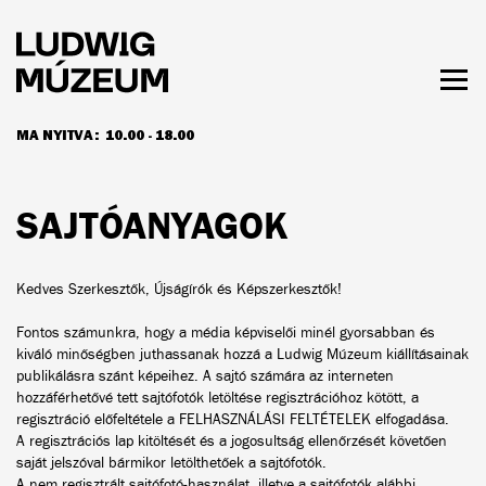
Ugrás
a
tartalomra
Men
láth
MA NYITVA:
10.00 - 18.00
NYITVATARTÁS ÉS JEGYÁRAK
SAJTÓANYAGOK
Kedves Szerkesztők, Újságírók és Képszerkesztők!
Fontos számunkra, hogy a média képviselői minél gyorsabban és
kiváló minőségben juthassanak hozzá a Ludwig Múzeum kiállításainak
publikálásra szánt képeihez. A sajtó számára az interneten
hozzáférhetővé tett sajtófotók letöltése regisztrációhoz kötött, a
regisztráció előfeltétele a
FELHASZNÁLÁSI FELTÉTELEK
elfogadása.
A
regisztrációs lap
kitöltését és a jogosultság ellenőrzését követően
saját jelszóval bármikor letölthetőek a sajtófotók.
A nem regisztrált sajtófotó-használat, illetve a sajtófotók alábbi