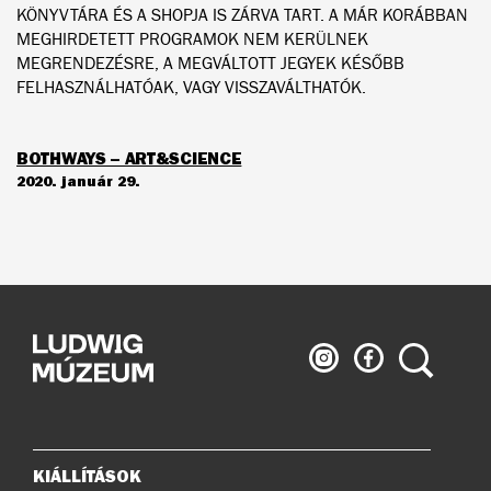
KÖNYVTÁRA ÉS A SHOPJA IS ZÁRVA TART. A MÁR KORÁBBAN
MEGHIRDETETT PROGRAMOK NEM KERÜLNEK
MEGRENDEZÉSRE, A MEGVÁLTOTT JEGYEK KÉSŐBB
FELHASZNÁLHATÓAK, VAGY VISSZAVÁLTHATÓK.
BOTHWAYS – ART&SCIENCE
2020. január 29.
Ludwig
Ludwig
Keresés
Múzeum
Múzeum
az
a
Instagramon
Facebook-
on
KIÁLLÍTÁSOK
Oldaltérkép