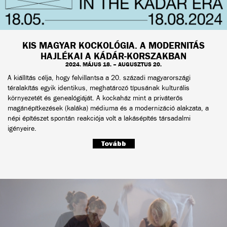
KIS MAGYAR KOCKOLÓGIA. A MODERNITÁS
HAJLÉKAI A KÁDÁR-KORSZAKBAN
2024. MÁJUS 18. – AUGUSZTUS 20.
A kiállítás célja, hogy felvillantsa a 20. századi magyarországi
téralakítás egyik identikus, meghatározó típusának kulturális
környezetét és genealógiáját. A kockaház mint a priváterős
magánépítkezések (kaláka) médiuma és a modernizáció alakzata, a
népi építészet spontán reakciója volt a lakásépítés társadalmi
igényeire.
Tovább