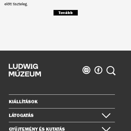
előtt tiszteleg.
Tovább
Ludwig
Ludwig
Keresés
Múzeum
Múzeum
az
a
Instagramon
Facebook-
on
KIÁLLÍTÁSOK
Oldaltérkép
LÁTOGATÁS
GYŰJTEMÉNY ÉS KUTATÁS