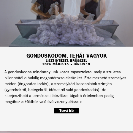
GONDOSKODOM, TEHÁT VAGYOK
LISZT INTÉZET, BRÜSSZEL
2024. MÁJUS 15. – JÚNIUS 18.
A gondoskodás mindannyiunk közös tapasztalata, mely a születés
pillanatától a halálig meghatározza életünket. Értelmezhető személyes
módon (öngondoskodás), a személyközi kapcsolatok szintjén
(gyerekekről, betegekről, idősekről való gondoskodás), de
kiterjeszthető a természeti létezőkre, tágabb értelemben pedig
magához a Földhöz való óvó viszonyulásra is.
Tovább