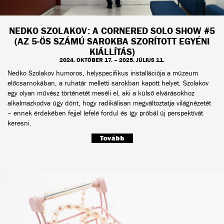
NEDKO SZOLAKOV: A CORNERED SOLO SHOW #5
(AZ 5-ÖS SZÁMÚ SAROKBA SZORÍTOTT EGYÉNI
KIÁLLÍTÁS)
2024. OKTÓBER 17. – 2025. JÚLIUS 11.
Nedko Szolakov humoros, helyspecifikus installációja a múzeum
előcsarnokában, a ruhatár melletti sarokban kapott helyet. Szolakov
egy olyan művész történetét meséli el, aki a külső elvárásokhoz
alkalmazkodva úgy dönt, hogy radikálisan megváltoztatja világnézetét
– ennek érdekében fejjel lefelé fordul és így próbál új perspektívát
keresni.
Tovább