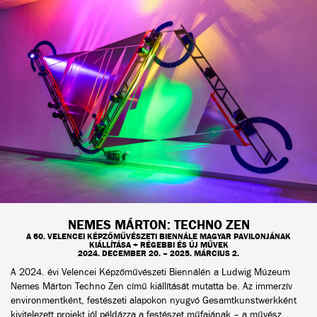
NEMES MÁRTON: TECHNO ZEN
A 60. VELENCEI KÉPZŐMŰVÉSZETI BIENNÁLE MAGYAR PAVILONJÁNAK
KIÁLLÍTÁSA + RÉGEBBI ÉS ÚJ MŰVEK
2024. DECEMBER 20. – 2025. MÁRCIUS 2.
A 2024. évi Velencei Képzőművészeti Biennálén a Ludwig Múzeum
Nemes Márton Techno Zen című kiállítását mutatta be. Az immerzív
environmentként, festészeti alapokon nyugvó Gesamtkunstwerkként
kivitelezett projekt jól példázza a festészet műfajának – a művész