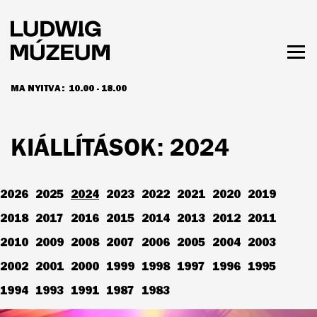
Ugrás
a
tartalomra
Men
láth
MA NYITVA:
10.00 - 18.00
NYITVATARTÁS ÉS JEGYÁRAK
KIÁLLÍTÁSOK: 2024
2026
2025
2024
2023
2022
2021
2020
2019
2018
2017
2016
2015
2014
2013
2012
2011
2010
2009
2008
2007
2006
2005
2004
2003
2002
2001
2000
1999
1998
1997
1996
1995
1994
1993
1991
1987
1983