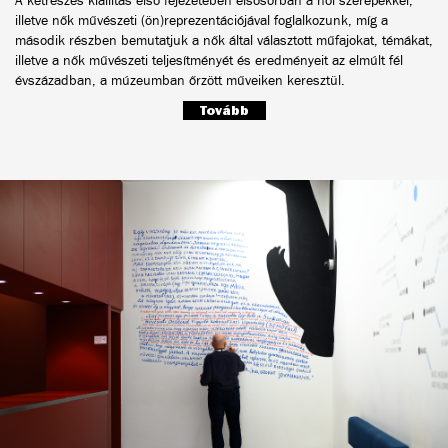
A kétrészes kiállítás első fejezetében elsősorban a női szerepekkel,
illetve nők művészeti (ön)reprezentációjával foglalkozunk, míg a
második részben bemutatjuk a nők által választott műfajokat, témákat,
illetve a nők művészeti teljesítményét és eredményeit az elmúlt fél
évszázadban, a múzeumban őrzött műveiken keresztül.
Tovább