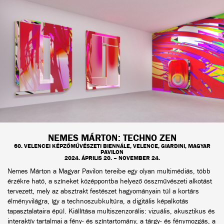
NEMES MÁRTON: TECHNO ZEN
60. VELENCEI KÉPZŐMŰVÉSZETI BIENNÁLE, VELENCE, GIARDINI, MAGYAR
PAVILON
2024. ÁPRILIS 20. – NOVEMBER 24.
Nemes Márton a Magyar Pavilon tereibe egy olyan multimédiás, több
érzékre ható, a színeket középpontba helyező összművészeti alkotást
tervezett, mely az absztrakt festészet hagyományain túl a kortárs
élményvilágra, így a technoszubkultúra, a digitális képalkotás
tapasztalataira épül. Kiállítása multiszenzorális: vizuális, akusztikus és
interaktív tartalmai a fény- és színtartomány, a tárgy- és fénymozgás, a