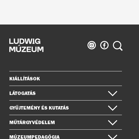
Ludwig
Ludwig
Keresés
Múzeum
Múzeum
az
a
Instagramon
Facebook-
on
KIÁLLÍTÁSOK
Oldaltérkép
LÁTOGATÁS
GYŰJTEMÉNY ÉS KUTATÁS
MŰTÁRGYVÉDELEM
MÚZEUMPEDAGÓGIA