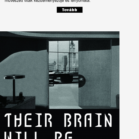
művészeti viták kezdeményezője és lenyomata.
Tovább