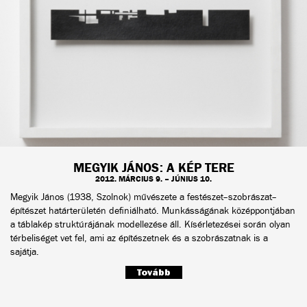
MEGYIK JÁNOS: A KÉP TERE
2012. MÁRCIUS 9. – JÚNIUS 10.
Megyik János (1938, Szolnok) művészete a festészet–szobrászat–
építészet határterületén definiálható. Munkásságának középpontjában
a táblakép struktúrájának modellezése áll. Kísérletezései során olyan
térbeliséget vet fel, ami az építészetnek és a szobrászatnak is a
sajátja.
Tovább