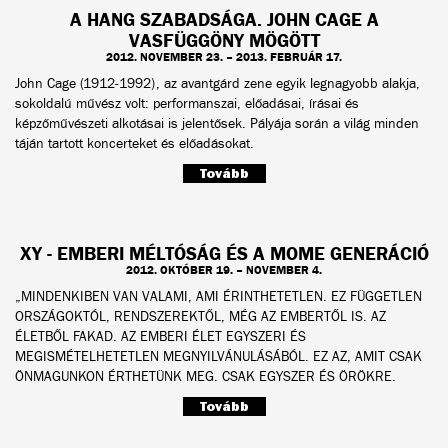
A HANG SZABADSÁGA. JOHN CAGE A
VASFÜGGÖNY MÖGÖTT
2012. NOVEMBER 23. – 2013. FEBRUÁR 17.
John Cage (1912-1992), az avantgárd zene egyik legnagyobb alakja,
sokoldalú művész volt: performanszai, előadásai, írásai és
képzőművészeti alkotásai is jelentősek. Pályája során a világ minden
táján tartott koncerteket és előadásokat.
Tovább
XY - EMBERI MÉLTÓSÁG ÉS A MOME GENERÁCIÓ
2012. OKTÓBER 19. – NOVEMBER 4.
„MINDENKIBEN VAN VALAMI, AMI ÉRINTHETETLEN. EZ FÜGGETLEN
ORSZÁGOKTÓL, RENDSZEREKTŐL, MÉG AZ EMBERTŐL IS. AZ
ÉLETBŐL FAKAD. AZ EMBERI ÉLET EGYSZERI ÉS
MEGISMÉTELHETETLEN MEGNYILVÁNULÁSÁBÓL. EZ AZ, AMIT CSAK
ÖNMAGUNKON ÉRTHETÜNK MEG. CSAK EGYSZER ÉS ÖRÖKRE.
Tovább