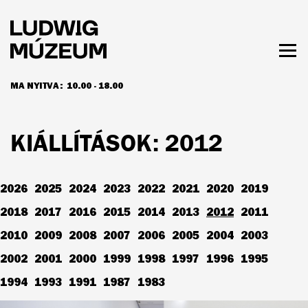
Ugrás
a
tartalomra
Men
láth
MA NYITVA:
10.00 - 18.00
NYITVATARTÁS ÉS JEGYÁRAK
KIÁLLÍTÁSOK: 2012
2026
2025
2024
2023
2022
2021
2020
2019
2018
2017
2016
2015
2014
2013
2012
2011
2010
2009
2008
2007
2006
2005
2004
2003
2002
2001
2000
1999
1998
1997
1996
1995
1994
1993
1991
1987
1983