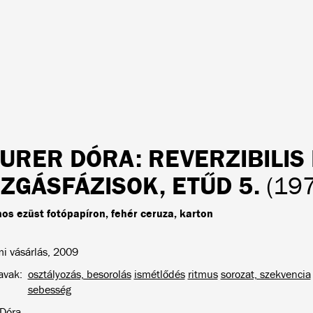
URER DÓRA
: REVERZIBILI
ZGÁSFÁZISOK, ETŰD 5.
(19
nos ezüst fotópapíron, fehér ceruza, karton
 vásárlás, 2009
avak
osztályozás, besorolás
ismétlődés
ritmus
sorozat, szekvencia
sebesség
Dóra