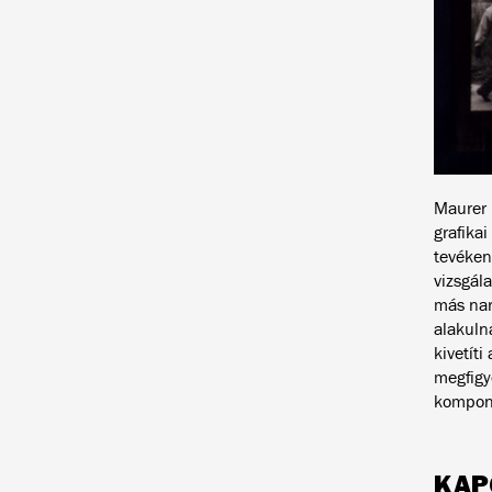
Maurer 
grafika
tevéken
vizsgál
más nar
alakulna
kivetít
megfigy
komponál
KAP