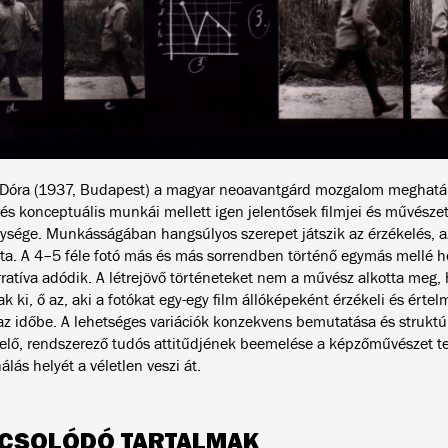
Dóra (1937, Budapest) a magyar neoavantgárd mozgalom meghatároz
i és konceptuális munkái mellett igen jelentősek filmjei és művésze
ysége. Munkásságában hangsúlyos szerepet játszik az érzékelés, a
ata. A 4–5 féle fotó más és más sorrendben történő egymás mellé 
ratíva adódik. A létrejövő történeteket nem a művész alkotta meg
k ki, ő az, aki a fotókat egy-egy film állóképeként érzékeli és értel
i az időbe. A lehetséges variációk konzekvens bemutatása és strukt
elő, rendszerező tudós attitűdjének beemelése a képzőművészet te
ás helyét a véletlen veszi át.
CSOLÓDÓ TARTALMAK