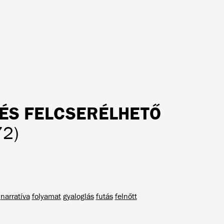
S ÉS FELCSERÉLHETŐ
72)
narratíva
folyamat
gyaloglás
futás
felnőtt