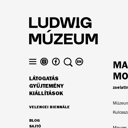
Ugrás
a
tartalomra
LUDWIG
LUDWIG
KERESÉS
VÁLTÁS
MA
MÚZEUM
MÚZEUM
ENGLISH
Menü
AZ
A
NYELVRE
MO
láthatósága
LÁTOGATÁS
INSTAGRAMON
FACEBOOK-
FŐ
ON
GYŰJTEMÉNY
zselati
NAVIGÁCIÓ
KIÁLLÍTÁSOK
Múzeumi
VELENCEI BIENNÁLE
AJÁNLATUNK
Kulcssz
BLOG
MÁSODLAGOS
SAJTÓ
Maurer 