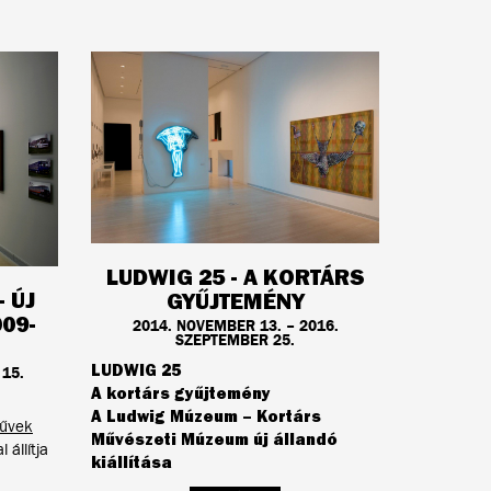
LUDWIG 25 - A KORTÁRS
 ÚJ
GYŰJTEMÉNY
09-
2014. NOVEMBER 13. – 2016.
SZEPTEMBER 25.
LUDWIG 25
 15.
A kortárs gyűjtemény
A Ludwig Múzeum – Kortárs
művek
Művészeti Múzeum új állandó
 állítja
kiállítása