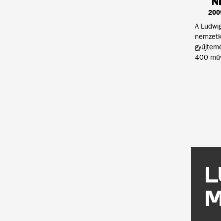
N
200
A Ludwig
nemzetkö
gyűjtemé
400 műv