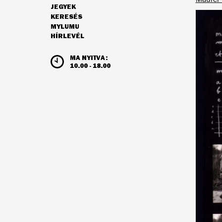
JEGYEK
NAVIGÁCIÓ
KERESÉS
MYLUMU
HÍRLEVÉL
NYITVATARTÁS ÉS JEGYÁRAK
MA NYITVA:
10.00 - 18.00