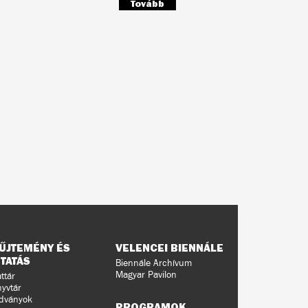
Tovább
ŰJTEMÉNY ÉS
VELENCEI BIENNÁLE
TATÁS
Biennále Archívum
Magyar Pavilon
ttár
yvtár
dványok
PROGRAMOK