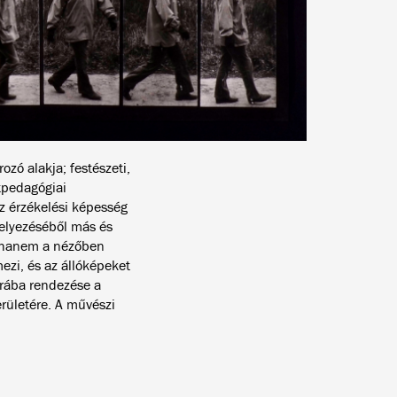
ó alakja; festészeti,
tpedagógiai
z érzékelési képesség
helyezéséből más és
, hanem a nézőben
mezi, és az állóképeket
úrába rendezése a
rületére. A művészi