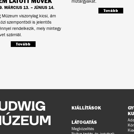
EM LÁTOTT MŰVEK
műtárgyakat.
9. MÁRCIUS 13. – JÚNIUS 14.
Tovább
 Múzeum viszonylag kicsi, ám
zi szempontból is jelentős
nnyel rendelkezik, mely mintegy
et számlál.
Tovább
Oldaltérkép
KIÁLLÍTÁSOK
GY
KU
Ada
LÁTOGATÁS
Kön
Megközelítés
Kia
Nyitva tartás és jegyárak