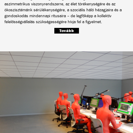
aszimmetrikus viszonyrendszerre, az élet törékenységére és az
ökoszisztémánk sérülékenységére, a szociális háló hézagjaira és a
gondoskodás mindennapi rítusaira – de legfőképp a kollektív
felelősségvállalás szükségességére hívja fel a figyelmet.
Tovább