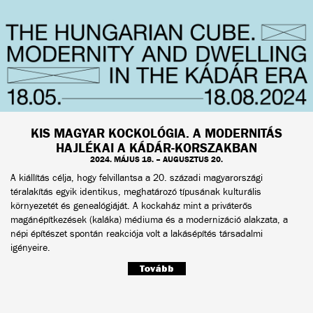
KIS MAGYAR KOCKOLÓGIA. A MODERNITÁS
HAJLÉKAI A KÁDÁR-KORSZAKBAN
2024. MÁJUS 18. – AUGUSZTUS 20.
A kiállítás célja, hogy felvillantsa a 20. századi magyarországi
téralakítás egyik identikus, meghatározó típusának kulturális
környezetét és genealógiáját. A kockaház mint a priváterős
magánépítkezések (kaláka) médiuma és a modernizáció alakzata, a
népi építészet spontán reakciója volt a lakásépítés társadalmi
igényeire.
Tovább