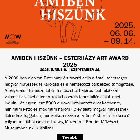
AMIBEN HISZÜNK – ESTERHÁZY ART AWARD
2025
2025. JÚNIUS 6. – SZEPTEMBER 14.
A 2009-ben alapított Esterházy Art Award célja a fiatal, tehetséges
magyar művészek felkarolása és a nemzetközi párbeszéd támogatása.
A pályázaton festészettel és festészettel határos technikákkal,
valamint ezekkel a technikákkal operáló térinstallációkkal lehet
indulni. Az egyenként 5000 euróval jutalmazott díjat kétévente,
minimum kettő és maximum három 45 év alatti magyar művésznek
ítéli oda a független, nemzetközi szakmai zsűri. A shortilistre kerülő
pályamunkákból ismét a Ludwig Múzeum – Kortárs Művészeti
Múzeumban nyílik kiállítás.
Tovább