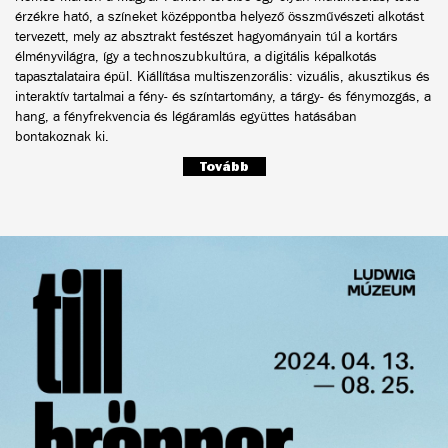
érzékre ható, a színeket középpontba helyező összművészeti alkotást
tervezett, mely az absztrakt festészet hagyományain túl a kortárs
élményvilágra, így a technoszubkultúra, a digitális képalkotás
tapasztalataira épül. Kiállítása multiszenzorális: vizuális, akusztikus és
interaktív tartalmai a fény- és színtartomány, a tárgy- és fénymozgás, a
hang, a fényfrekvencia és légáramlás együttes hatásában
bontakoznak ki.
Tovább