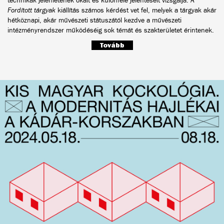
technikák jelenlétének okait és különféle jelentéseit vizsgálja. A
Fordított tárgyak
kiállítás számos kérdést vet fel, melyek a tárgyak akár
hétköznapi, akár művészeti státuszától kezdve a művészeti
intézményrendszer működéséig sok témát és szakterületet érintenek.
Tovább