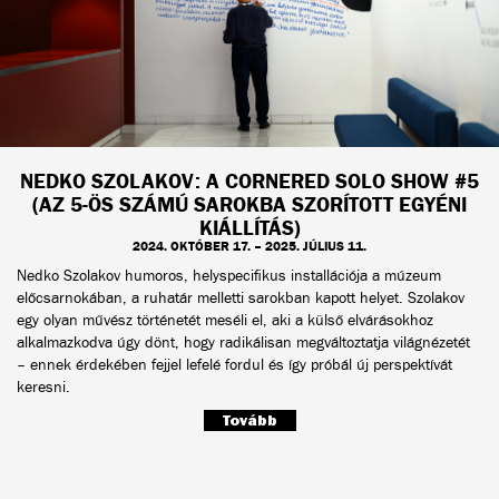
NEDKO SZOLAKOV: A CORNERED SOLO SHOW #5
(AZ 5-ÖS SZÁMÚ SAROKBA SZORÍTOTT EGYÉNI
KIÁLLÍTÁS)
2024. OKTÓBER 17. – 2025. JÚLIUS 11.
Nedko Szolakov humoros, helyspecifikus installációja a múzeum
előcsarnokában, a ruhatár melletti sarokban kapott helyet. Szolakov
egy olyan művész történetét meséli el, aki a külső elvárásokhoz
alkalmazkodva úgy dönt, hogy radikálisan megváltoztatja világnézetét
– ennek érdekében fejjel lefelé fordul és így próbál új perspektívát
keresni.
Tovább