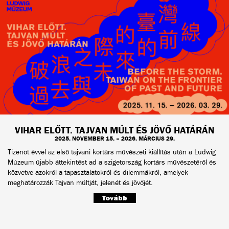
VIHAR ELŐTT. TAJVAN MÚLT ÉS JÖVŐ HATÁRÁN
2025. NOVEMBER 15. – 2026. MÁRCIUS 29.
Tizenöt évvel az első tajvani kortárs művészeti kiállítás után a Ludwig
Múzeum újabb áttekintést ad a szigetország kortárs művészetéről és
közvetve azokról a tapasztalatokról és dilemmákról, amelyek
meghatározzák Tajvan múltját, jelenét és jövőjét.
Tovább