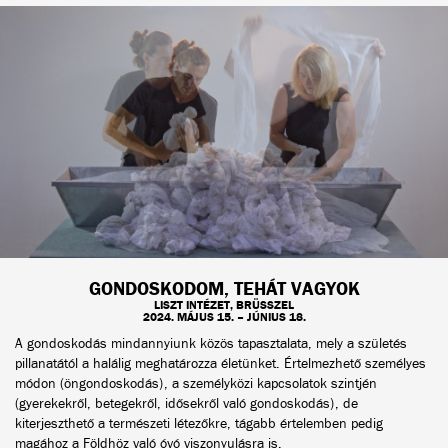
GONDOSKODOM, TEHÁT VAGYOK
LISZT INTÉZET, BRÜSSZEL
2024. MÁJUS 15. – JÚNIUS 18.
A gondoskodás mindannyiunk közös tapasztalata, mely a születés
pillanatától a halálig meghatározza életünket. Értelmezhető személyes
módon (öngondoskodás), a személyközi kapcsolatok szintjén
(gyerekekről, betegekről, idősekről való gondoskodás), de
kiterjeszthető a természeti létezőkre, tágabb értelemben pedig
magához a Földhöz való óvó viszonyulásra is.