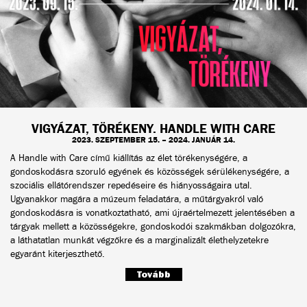
VIGYÁZAT, TÖRÉKENY. HANDLE WITH CARE
2023. SZEPTEMBER 15. – 2024. JANUÁR 14.
A Handle with Care című kiállítás az élet törékenységére, a
gondoskodásra szoruló egyének és közösségek sérülékenységére, a
szociális ellátórendszer repedéseire és hiányosságaira utal.
Ugyanakkor magára a múzeum feladatára, a műtárgyakról való
gondoskodásra is vonatkoztatható, ami újraértelmezett jelentésében a
tárgyak mellett a közösségekre, gondoskodói szakmákban dolgozókra,
a láthatatlan munkát végzőkre és a marginalizált élethelyzetekre
egyaránt kiterjeszthető.
Tovább