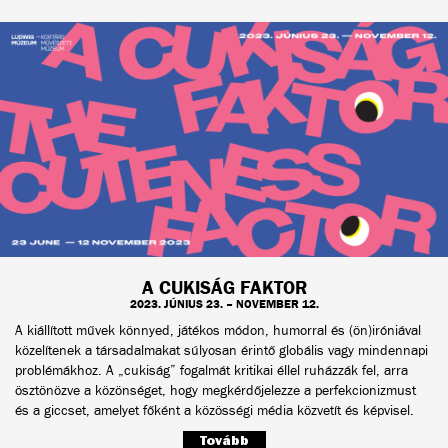
A CUKISÁG FAKTOR
2023. JÚNIUS 23. – NOVEMBER 12.
A kiállított művek könnyed, játékos módon, humorral és (ön)iróniával
közelítenek a társadalmakat súlyosan érintő globális vagy mindennapi
problémákhoz. A „cukiság” fogalmát kritikai éllel ruházzák fel, arra
ösztönözve a közönséget, hogy megkérdőjelezze a perfekcionizmust
és a giccset, amelyet főként a közösségi média közvetít és képvisel.
Tovább