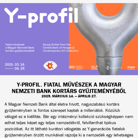
Y-PROFIL. FIATAL MŰVÉSZEK A MAGYAR
NEMZETI BANK KORTÁRS GYŰJTEMÉNYÉBŐL
2025. MÁRCIUS 14. – ÁPRILIS 27.
A Magyar Nemzeti Bank által életre hívott, nagyszabású kortárs
gyűjteményben is fontos szerepet kaptak a milleniálok. Közülük
válogat ez a kiállítás. Bár egy intézményi kollekció szükségképpen nem
adhat teljes képet egy teljes nemzedékről, felvillanthat tipikus
pozíciókat. Az itt látható kurátori válogatás az Y-generációs fiatalok
gyűjteményben őrzött munkáival rajzolja ki a nemzedék egy lehetséges