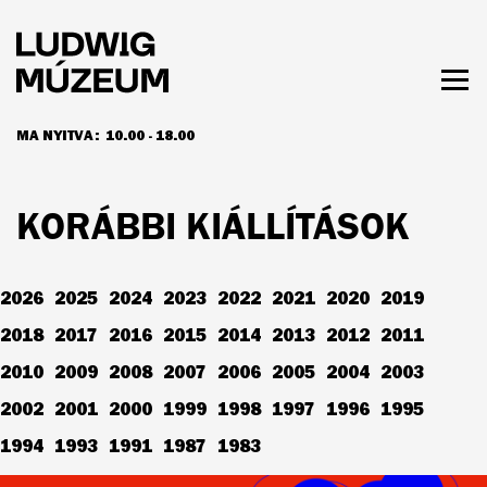
Ugrás
a
tartalomra
Men
láth
MA NYITVA:
10.00 - 18.00
NYITVATARTÁS ÉS JEGYÁRAK
KORÁBBI KIÁLLÍTÁSOK
2026
2025
2024
2023
2022
2021
2020
2019
2018
2017
2016
2015
2014
2013
2012
2011
2010
2009
2008
2007
2006
2005
2004
2003
2002
2001
2000
1999
1998
1997
1996
1995
1994
1993
1991
1987
1983