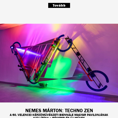
Tovább
NEMES MÁRTON: TECHNO ZEN
A 60. VELENCEI KÉPZŐMŰVÉSZETI BIENNÁLE MAGYAR PAVILONJÁNAK
KIÁLLÍTÁSA + RÉGEBBI ÉS ÚJ MŰVEK