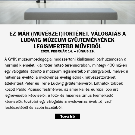
EZ MÁR (MŰVÉSZET)TÖRTÉNET. VÁLOGATÁS A
LUDWIG MÚZEUM GYŰJTEMÉNYÉNEK
LEGISMERTEBB MŰVEIBŐL
2025. FEBRUÁR 14. – JÚNIUS 29.
A GYIK múzeumpedagógiai módszertani kiállítással párhuzamosan a
harmadik emeleti kiállítótér hátsó teremsorában, mintegy 400 m2-en
egy válogatás látható a múzeum legismertebb műtárgyaiból, melyek a
hatvanas évektől a nyolcvanas évekig adnak művészettörténeti
áttekintést Peter és Irene Ludwig gyűjteményéről. Láthatók többek
között Pablo Picasso festményei, az amerikai és európai pop art
legnevesebb képviselői, a fotó- és hiperrealizmus kiemelkedő
képviselői, továbbá egy válogatás a nyolcvanas évek „új vad”
festészetéből és szobrászatából.
Tovább