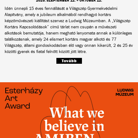
2025. SZEPTEMBER 12. – OKTÓBER 12.
Idén ünnepli 15 éves fennállását a Világszép Gyermekvédelmi
Alapítvány, amely a jubileum alkalmából rendhagyó kortárs
képzőművészeti kiállítást szervez a Ludwig Múzeumban. A „Világszép
Kortárs Kapcsolódások” című tárlat nem csupán a művészeti
alkotások bemutatója, hanem megható lenyomata annak a különleges
találkozásnak, amely 24 elismert kortárs magyar alkotó és 77
Világszép, állami gondoskodásban élő vagy onnan kikerült, 2 és 25 év
közötti gyerek és fiatal felnőtt között jött létre.
Tovább