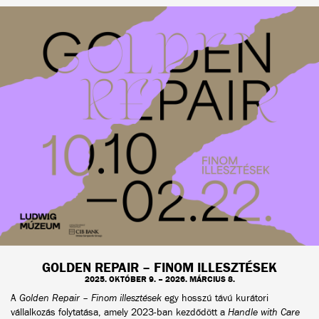
GOLDEN REPAIR – FINOM ILLESZTÉSEK
2025. OKTÓBER 9. – 2026. MÁRCIUS 8.
A
Golden Repair – Finom illesztések
egy hosszú távú kurátori
vállalkozás folytatása, amely 2023-ban kezdődött a
Handle with Care