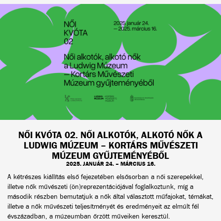
NŐI KVÓTA 02. NŐI ALKOTÓK, ALKOTÓ NŐK A
LUDWIG MÚZEUM – KORTÁRS MŰVÉSZETI
MÚZEUM GYŰJTEMÉNYÉBŐL
2025. JANUÁR 24. – MÁRCIUS 16.
A kétrészes kiállítás első fejezetében elsősorban a női szerepekkel,
illetve nők művészeti (ön)reprezentációjával foglalkoztunk, míg a
második részben bemutatjuk a nők által választott műfajokat, témákat,
illetve a nők művészeti teljesítményét és eredményeit az elmúlt fél
évszázadban, a múzeumban őrzött műveiken keresztül.