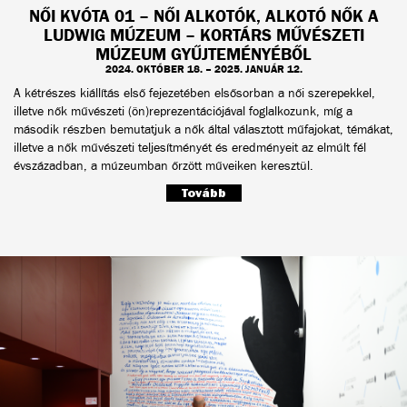
NŐI KVÓTA 01 – NŐI ALKOTÓK, ALKOTÓ NŐK A
LUDWIG MÚZEUM – KORTÁRS MŰVÉSZETI
MÚZEUM GYŰJTEMÉNYÉBŐL
2024. OKTÓBER 18. – 2025. JANUÁR 12.
A kétrészes kiállítás első fejezetében elsősorban a női szerepekkel,
illetve nők művészeti (ön)reprezentációjával foglalkozunk, míg a
második részben bemutatjuk a nők által választott műfajokat, témákat,
illetve a nők művészeti teljesítményét és eredményeit az elmúlt fél
évszázadban, a múzeumban őrzött műveiken keresztül.
Tovább